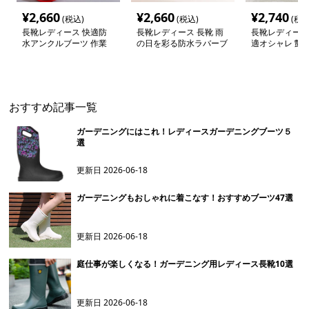
¥
2,660
¥
2,660
¥
2,740
(税込)
(税込)
(税込
長靴レディース 快適防
長靴レディース 長靴 雨
長靴レディース 
水アンクルブーツ 作業
の日を彩る防水ラバーブ
適オシャレ 艶
用長靴
ーツ
おすすめ記事一覧
ガーデニングにはこれ！レディースガーデニングブーツ５
選
更新日
2026-06-18
ガーデニングもおしゃれに着こなす！おすすめブーツ47選
更新日
2026-06-18
庭仕事が楽しくなる！ガーデニング用レディース長靴10選
更新日
2026-06-18