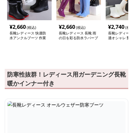
¥
2,660
¥
2,660
¥
2,740
(税込)
(税込)
(税込
長靴レディース 快適防
長靴レディース 長靴 雨
長靴レディース 
水アンクルブーツ 作業
の日を彩る防水ラバーブ
適オシャレ 艶
用長靴
ーツ
防寒性抜群！レディース用ガーデニング長靴
暖かインナー付き