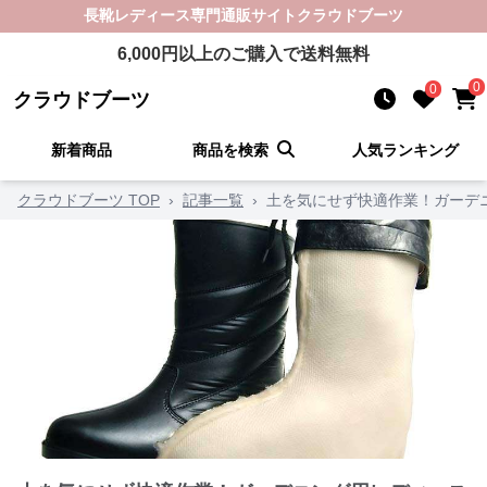
長靴レディース
専門通販サイト
クラウドブーツ
6,000
円以上のご購入で送料無料
0
0
クラウドブーツ
新着商品
商品を検索
人気ランキング
クラウドブーツ TOP
›
記事一覧
›
土を気にせず快適作業！ガーデ