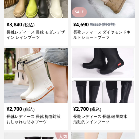
SALE
¥
3,840
¥
4,690
(税込)
¥
5220
(割引前)
長靴レディース 長靴 モダンデザ
長靴レディース ダイヤモンドキ
イン レインブーツ
ルトショートブーツ
¥
2,700
¥
2,700
(税込)
(税込)
長靴レディース 長靴 梅雨対策
長靴レディース 長靴 軽量防水
おしゃれな防水ブーツ
活動的レインブーツ
人気