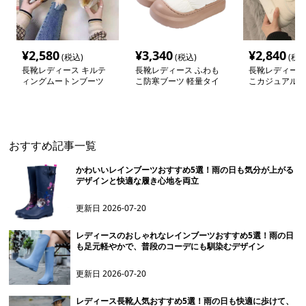
¥
2,580
¥
3,340
¥
2,840
(税込)
(税込)
(税込
長靴レディース キルテ
長靴レディース ふわも
長靴レディース
ィングムートンブーツ
こ防寒ブーツ 軽量タイ
こカジュアルス
プ
おすすめ記事一覧
かわいいレインブーツおすすめ5選！雨の日も気分が上がる
デザインと快適な履き心地を両立
更新日
2026-07-20
レディースのおしゃれなレインブーツおすすめ5選！雨の日
も足元軽やかで、普段のコーデにも馴染むデザイン
更新日
2026-07-20
レディース長靴人気おすすめ5選！雨の日も快適に歩けて、