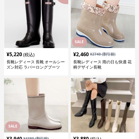
SALE
¥
5,220
¥
2,460
(税込)
¥
2740
(割引前)
長靴レディース 長靴 オールシー
長靴レディース 雨の日も快適 花
ズン対応 ラバーロングブーツ
柄デザイン長靴
SALE
¥
3,940
¥
3,880
¥
4380
(割引前)
(税込)