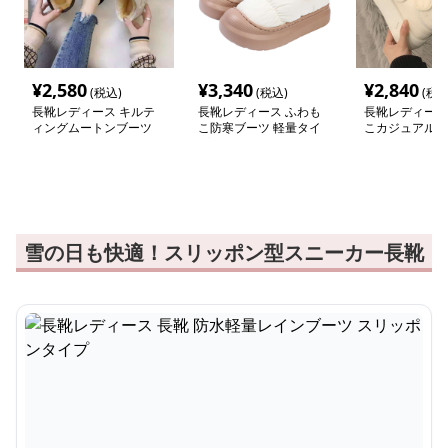
¥
2,580
¥
3,340
¥
2,840
(税込)
(税込)
(税込
長靴レディース キルテ
長靴レディース ふわも
長靴レディース
ィングムートンブーツ
こ防寒ブーツ 軽量タイ
こカジュアルス
プ
雪の日も快適！スリッポン型スニーカー長靴