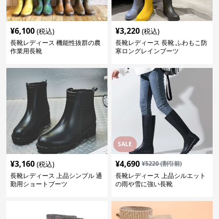
¥
6,100
¥
3,220
(税込)
(税込)
長靴レディース 機能性抜群の農
長靴レディース 長靴 ふわもこ防
作業用長靴
寒ロングレインブーツ
SALE
¥
3,160
¥
4,690
(税込)
¥
5220
(割引前)
長靴レディース 上品シンプル 通
長靴レディース 上品シルエット
勤用ショートブーツ
の雨や雪に強い長靴