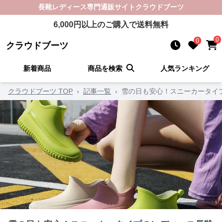
長靴レディース
専門通販サイト
クラウドブーツ
6,000
円以上のご購入で送料無料
0
0
クラウドブーツ
新着商品
商品を検索
人気ランキング
クラウドブーツ TOP
›
記事一覧
›
雪の日も安心！スニーカータイ