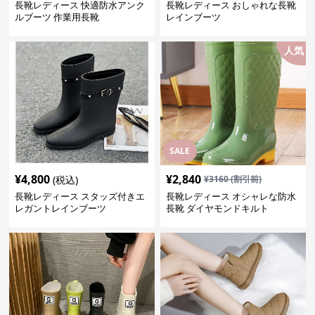
長靴レディース 快適防水アンク
長靴レディース おしゃれな長靴
ルブーツ 作業用長靴
レインブーツ
人気
SALE
¥
4,800
¥
2,840
(税込)
¥
3160
(割引前)
長靴レディース スタッズ付きエ
長靴レディース オシャレな防水
レガントレインブーツ
長靴 ダイヤモンドキルト