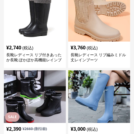
¥
2,740
¥
3,760
(税込)
(税込)
長靴レディース リブ付きあった
長靴レディース リブ編みミドル
か長靴 ぽかぽか高機能レインブ
丈レインブーツ
ーツ
SALE
¥
2,390
¥
3,000
¥
2660
(割引前)
(税込)