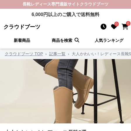
長靴レディース
専門通販サイト
クラウドブーツ
6,000
円以上のご購入で送料無料
0
0
クラウドブーツ
新着商品
商品を検索
人気ランキング
クラウドブーツ TOP
›
記事一覧
›
大人かわいい！レディース長靴