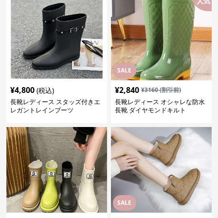
人気
SALE
¥
4,800
¥
2,840
(税込)
¥
3160
(割引前)
長靴レディース スタッズ付きエ
長靴レディース オシャレな防水
レガントレインブーツ
長靴 ダイヤモンドキルト
SALE