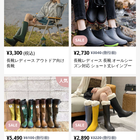
SALE
¥
3,300
¥
2,730
(税込)
¥
3040
(割引前)
長靴レディース アウトドア向け
長靴レディース 長靴 オールシー
長靴
ズン対応 ショート丈レインブー
ツ
人気
SALE
SALE
¥
5,490
¥
2,890
¥
6100
(割引前)
¥
3220
(割引前)