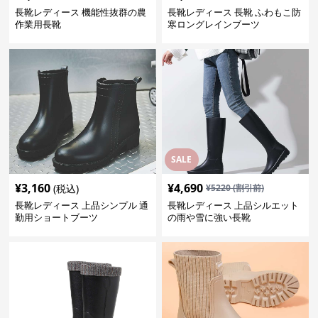
長靴レディース 機能性抜群の農
長靴レディース 長靴 ふわもこ防
作業用長靴
寒ロングレインブーツ
SALE
¥
3,160
¥
4,690
(税込)
¥
5220
(割引前)
長靴レディース 上品シンプル 通
長靴レディース 上品シルエット
勤用ショートブーツ
の雨や雪に強い長靴