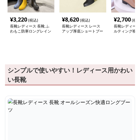
¥
3,220
¥
8,620
¥
2,700
(税込)
(税込)
(税込
長靴レディース 長靴 ふ
長靴レディース レース
長靴レディース 
わもこ防寒ロングレイン
アップ厚底ショートブー
ルティング模様
ブーツ
ツ
ブーツ
シンプルで使いやすい！レディース用かわい
い長靴