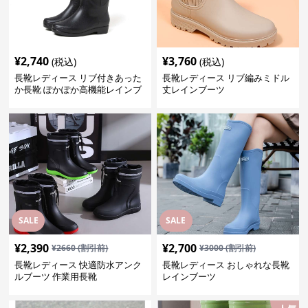
¥
2,740
¥
3,760
(税込)
(税込)
長靴レディース リブ付きあった
長靴レディース リブ編みミドル
か長靴 ぽかぽか高機能レインブ
丈レインブーツ
ーツ
SALE
SALE
¥
2,390
¥
2,700
¥
2660
(割引前)
¥
3000
(割引前)
長靴レディース 快適防水アンク
長靴レディース おしゃれな長靴
ルブーツ 作業用長靴
レインブーツ