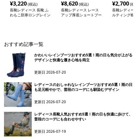
¥
3,220
¥
8,620
¥
2,700
(税込)
(税込)
(税込
長靴レディース 長靴 ふ
長靴レディース レース
長靴レディース 
わもこ防寒ロングレイン
アップ厚底ショートブー
ルティング模様
ブーツ
ツ
ブーツ
おすすめ記事一覧
かわいいレインブーツおすすめ5選！雨の日も気分が上がる
デザインと快適な履き心地を両立
更新日
2026-07-20
レディースのおしゃれなレインブーツおすすめ5選！雨の日
も足元軽やかで、普段のコーデにも馴染むデザイン
更新日
2026-07-20
レディース長靴人気おすすめ5選！雨の日も快適に歩けて、
普段のコーデにも合わせやすい
更新日
2026-07-19