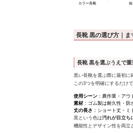
カラー長靴
抜
長靴 黒の選び方｜
長靴 黒を選ぶうえで
黒い長靴を選ぶ際に最初に
この3つを明確にするだけ
使用シーン
：農作業・アウ
素材
：ゴム製は耐久性・防
丈の長さ
：ショート丈・ミ
黒という色は
汚れが目立ち
機能性とデザイン性を両立