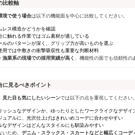
の比較軸
環境で使う場合
は以下の機能面を中心に比較してください。
ムレス構造かどうかを確認
分に触れる作業ではゴム素材が適している
ールのパターンが深く、グリップ力が高いものを選ぶ
使用では中敷きの衝撃吸収性も重要な判断材料
・漁業系の現場での採用実績が高く
、機能性の面でも信頼性の
合に見るべきポイント
、
見た目も気にしたいシーン
では以下の点を重視してください
リッシュなデザインか、ゆったりとしたワークライクなデザイ
ジュアルに、光沢仕上げはきれいめコーデに合わせやすい
ルなデザインはどんなスタイルにも馴染みやすい
ないため、
デニム・スラックス・スカートなどと幅広くコーデ