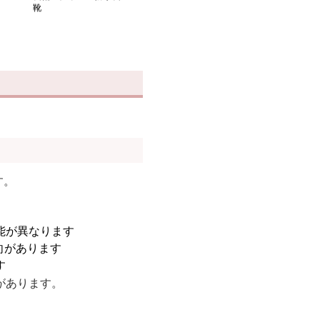
靴
す。
能が異なります
向があります
す
があります。