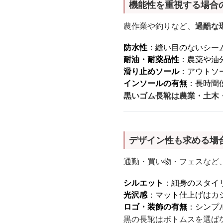
機能性を重視する場合
農作業や釣りなど、
過酷な
防水性
：縫い目のないシー
耐油・耐薬品性
：農薬や油
滑り止めソール
：アウトソ
インソールの有無
：長時間
黒いゴム長靴は農業・土木
デザイン性も求める場
通勤・買い物・フェスなど
シルエット
：細身のスタイ
光沢感
：マット仕上げはカ
ロゴ・装飾の有無
：シンプ
黒の長靴はボトムスを選ば