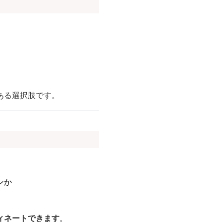
ある選択肢です。
。
ンか
ィネートできます
。