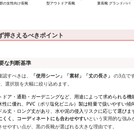
群の女性向け長靴
型アウトドア長靴
業長靴 グランドパパ
まず押さえるべきポイント
重要な判断基準
確認すべきは、
「使用シーン」「素材」「丈の長さ」
の3点で
で、選択肢を大幅に絞り込めます。
トドア・通勤・ガーデニングなど、用途によって求められる機
水性に優れ、PVC（ポリ塩化ビニル）製は軽量で扱いやすい傾
ドル丈・ロング丈があり、水や泥の侵入リスクに応じて選びま
にくく、コーディネートにも合わせやすい
という実用的な強み
させやすい点が、黒の長靴が選ばれる大きな理由です。