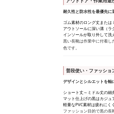
アウトドア・作業用途
耐久性と防水性を最優先に
ゴム素材のロング丈または
アウトソールに深い溝（ラ
インソールが取り外して洗
黒い長靴は作業中に付着し
色です。
普段使い・ファッショ
デザインとシルエットを軸
ショート丈～ミドル丈の細
マット仕上げの黒はカジュ
軽量なPVC素材は疲れにく
ファッション目的で黒の長