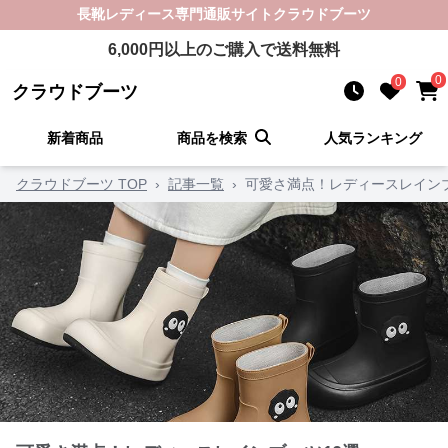
長靴レディース
専門通販サイト
クラウドブーツ
6,000
円以上のご購入で送料無料
0
0
クラウドブーツ
新着商品
商品を検索
人気ランキング
クラウドブーツ TOP
›
記事一覧
›
可愛さ満点！レディースレインブ