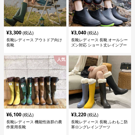
¥
3,300
¥
3,040
(税込)
(税込)
長靴レディース アウトドア向け
長靴レディース 長靴 オールシー
長靴
ズン対応 ショート丈レインブー
ツ
人気
¥
6,100
¥
3,220
(税込)
(税込)
長靴レディース 機能性抜群の農
長靴レディース 長靴 ふわもこ防
作業用長靴
寒ロングレインブーツ