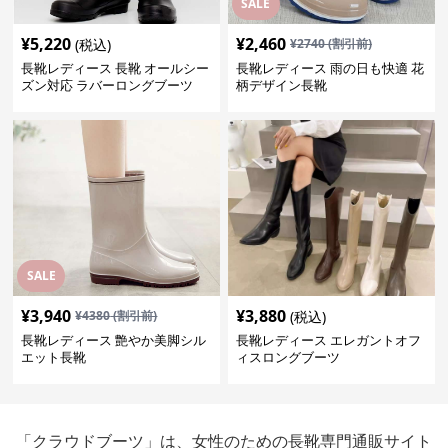
SALE
¥
5,220
¥
2,460
(税込)
¥
2740
(割引前)
長靴レディース 長靴 オールシー
長靴レディース 雨の日も快適 花
ズン対応 ラバーロングブーツ
柄デザイン長靴
SALE
¥
3,940
¥
3,880
¥
4380
(割引前)
(税込)
長靴レディース 艶やか美脚シル
長靴レディース エレガントオフ
エット長靴
ィスロングブーツ
「クラウドブーツ」は、女性のための長靴専門通販サイト