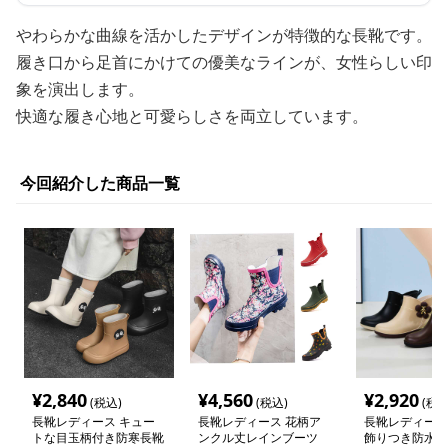
やわらかな曲線を活かしたデザインが特徴的な長靴です。
履き口から足首にかけての優美なラインが、女性らしい印
象を演出します。
快適な履き心地と可愛らしさを両立しています。
今回紹介した商品一覧
¥
2,840
¥
4,560
¥
2,920
(税込)
(税込)
(税込
長靴レディース キュー
長靴レディース 花柄ア
長靴レディース 
トな目玉柄付き防寒長靴
ンクル丈レインブーツ
飾りつき防水ア