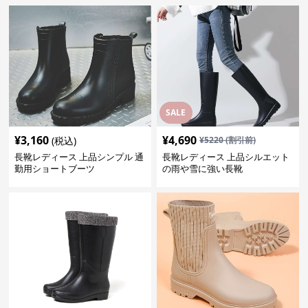
SALE
¥
3,160
¥
4,690
(税込)
¥
5220
(割引前)
長靴レディース 上品シンプル 通
長靴レディース 上品シルエット
勤用ショートブーツ
の雨や雪に強い長靴