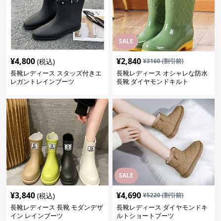
SALE
¥
4,800
¥
2,840
(税込)
¥
3160
(割引前)
長靴レディース スタッズ付きエ
長靴レディース オシャレな防水
レガントレインブーツ
長靴 ダイヤモンドキルト
SALE
¥
3,840
¥
4,690
(税込)
¥
5220
(割引前)
長靴レディース 長靴 モダンデザ
長靴レディース ダイヤモンドキ
イン レインブーツ
ルトショートブーツ