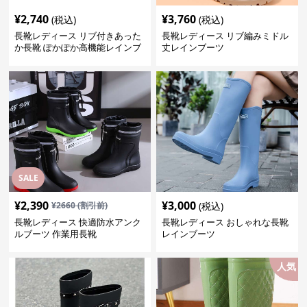
¥
2,740
¥
3,760
(税込)
(税込)
長靴レディース リブ付きあった
長靴レディース リブ編みミドル
か長靴 ぽかぽか高機能レインブ
丈レインブーツ
ーツ
SALE
¥
2,390
¥
3,000
¥
2660
(割引前)
(税込)
長靴レディース 快適防水アンク
長靴レディース おしゃれな長靴
ルブーツ 作業用長靴
レインブーツ
人気