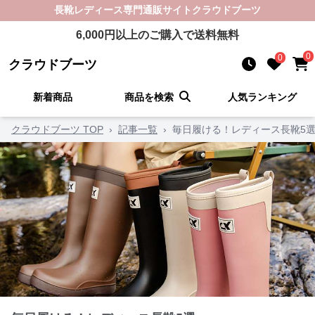
長靴レディース
専門通販サイト
クラウドブーツ
6,000
円以上のご購入で送料無料
0
0
クラウドブーツ
新着商品
商品を検索
人気ランキング
クラウドブーツ TOP
›
記事一覧
›
毎日履ける！レディース長靴5