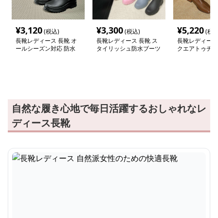
¥
3,120
¥
3,300
¥
5,220
(税込)
(税込)
(税込
長靴レディース 長靴 オ
長靴レディース 長靴 ス
長靴レディース 
ールシーズン対応 防水
タイリッシュ防水ブーツ
クエアトゥチャ
アンクルブーツ
ールアンクルブ
自然な履き心地で毎日活躍するおしゃれなレ
ディース長靴