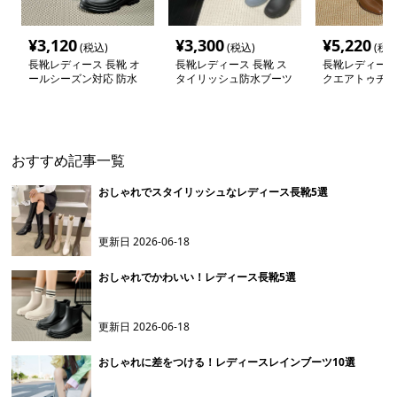
¥
3,120
¥
3,300
¥
5,220
(税込)
(税込)
(税込
長靴レディース 長靴 オ
長靴レディース 長靴 ス
長靴レディース 
ールシーズン対応 防水
タイリッシュ防水ブーツ
クエアトゥチャ
アンクルブーツ
ールアンクルブ
おすすめ記事一覧
おしゃれでスタイリッシュなレディース長靴5選
更新日
2026-06-18
おしゃれでかわいい！レディース長靴5選
更新日
2026-06-18
おしゃれに差をつける！レディースレインブーツ10選