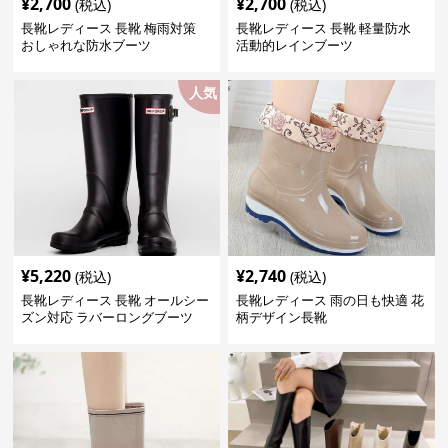
¥
2,700
¥
2,700
(税込)
(税込)
長靴レディース 長靴 梅雨対策
長靴レディース 長靴 軽量防水
おしゃれな防水ブーツ
活動的レインブーツ
人気
¥
5,220
¥
2,740
(税込)
(税込)
長靴レディース 長靴 オールシー
長靴レディース 雨の日も快適 花
ズン対応 ラバーロングブーツ
柄デザイン長靴