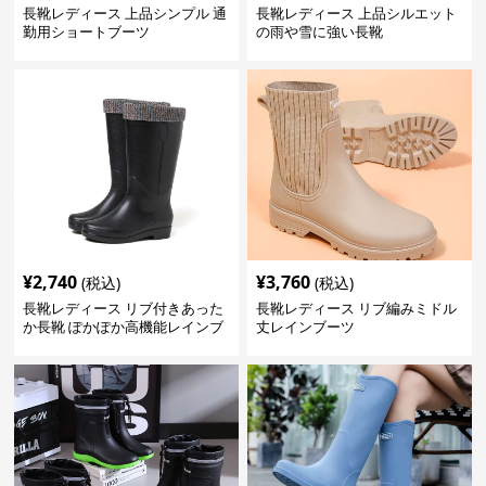
長靴レディース 上品シンプル 通
長靴レディース 上品シルエット
勤用ショートブーツ
の雨や雪に強い長靴
¥
2,740
¥
3,760
(税込)
(税込)
長靴レディース リブ付きあった
長靴レディース リブ編みミドル
か長靴 ぽかぽか高機能レインブ
丈レインブーツ
ーツ