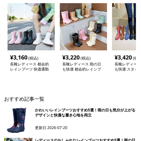
¥
3,160
¥
3,220
¥
3,420
(税込)
(税込)
(税込
長靴レディース 都会的
長靴レディース 雨の日
長靴レディース
レインブーツ 快適通勤
も快適 都会的レインブ
も快適 スタイ
スタイル
ーツ
長靴
おすすめ記事一覧
かわいいレインブーツおすすめ5選！雨の日も気分が上がる
デザインと快適な履き心地を両立
更新日
2026-07-20
レディースのおしゃれなレインブーツおすすめ5選！雨の日