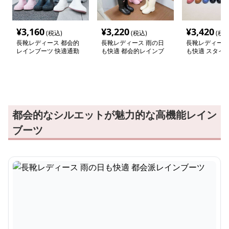
¥
3,160
¥
3,220
¥
3,420
(税込)
(税込)
(税込
長靴レディース 都会的
長靴レディース 雨の日
長靴レディース
レインブーツ 快適通勤
も快適 都会的レインブ
も快適 スタイ
スタイル
ーツ
長靴
都会的なシルエットが魅力的な高機能レイン
ブーツ