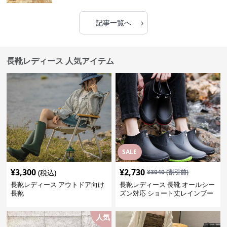
›
記事一覧へ
長靴レディース 人気アイテム
SALE
¥
3,300
¥
2,730
(税込)
¥
3040
(割引前)
長靴レディース アウトドア向け
長靴レディース 長靴 オールシー
長靴
ズン対応 ショート丈レインブー
ツ
人気