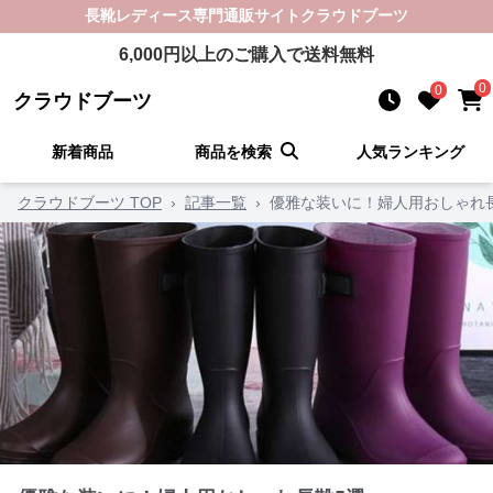
長靴レディース
専門通販サイト
クラウドブーツ
6,000
円以上のご購入で送料無料
0
0
クラウドブーツ
新着商品
商品を検索
人気ランキング
クラウドブーツ TOP
›
記事一覧
›
優雅な装いに！婦人用おしゃれ