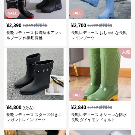
SALE
SALE
¥
2,390
¥
2,700
¥
2660
(割引前)
¥
3000
(割引前)
長靴レディース 快適防水アンク
長靴レディース おしゃれな長靴
ルブーツ 作業用長靴
レインブーツ
人気
SALE
¥
4,800
¥
2,840
(税込)
¥
3160
(割引前)
長靴レディース スタッズ付きエ
長靴レディース オシャレな防水
レガントレインブーツ
長靴 ダイヤモンドキルト