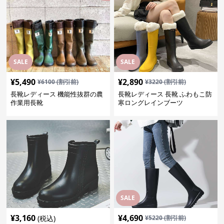
SALE
SALE
¥
5,490
¥
2,890
¥
6100
(割引前)
¥
3220
(割引前)
長靴レディース 機能性抜群の農
長靴レディース 長靴 ふわもこ防
作業用長靴
寒ロングレインブーツ
SALE
¥
3,160
¥
4,690
(税込)
¥
5220
(割引前)