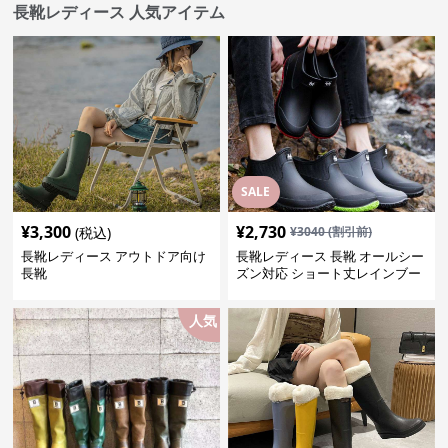
長靴レディース 人気アイテム
SALE
¥
3,300
¥
2,730
(税込)
¥
3040
(割引前)
長靴レディース アウトドア向け
長靴レディース 長靴 オールシー
長靴
ズン対応 ショート丈レインブー
ツ
人気