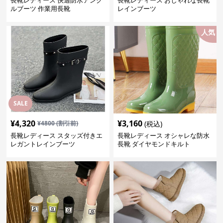
長靴レディース 快適防水アンク
長靴レディース おしゃれな長靴
ルブーツ 作業用長靴
レインブーツ
人気
SALE
¥
4,320
¥
3,160
¥
4800
(割引前)
(税込)
長靴レディース スタッズ付きエ
長靴レディース オシャレな防水
レガントレインブーツ
長靴 ダイヤモンドキルト