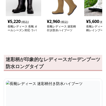
¥
5,220
¥
2,960
¥
5,600
(税込)
(税込)
(税込
長靴レディース 長靴 オ
長靴レディース 迷彩柄
長靴レディース 
ールシーズン対応 ラバ
付き防水ハイブーツ
柄レインブーツ
ーロングブーツ
ニング愛好家向
迷彩柄が印象的なレディースガーデンブーツ
防水ロングタイプ