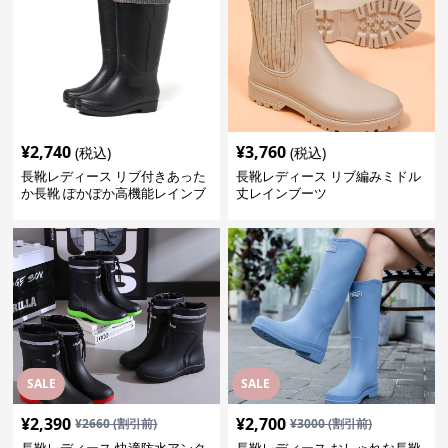
¥
2,740
¥
3,760
(税込)
(税込)
長靴レディース リブ付きあった
長靴レディース リブ編みミドル
か長靴 ぽかぽか高機能レインブ
丈レインブーツ
ーツ
SALE
SALE
¥
2,390
¥
2,700
¥
2660
(割引前)
¥
3000
(割引前)