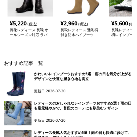
¥
5,220
¥
2,960
¥
5,600
(税込)
(税込)
(税込
長靴レディース 長靴 オ
長靴レディース 迷彩柄
長靴レディース 
ールシーズン対応 ラバ
付き防水ハイブーツ
柄レインブーツ
ーロングブーツ
ニング愛好家向
おすすめ記事一覧
かわいいレインブーツおすすめ5選！雨の日も気分が上がる
デザインと快適な履き心地を両立
更新日
2026-07-20
レディースのおしゃれなレインブーツおすすめ5選！雨の日
も足元軽やかで、普段のコーデにも馴染むデザイン
更新日
2026-07-20
レディース長靴人気おすすめ5選！雨の日も快適に歩けて、