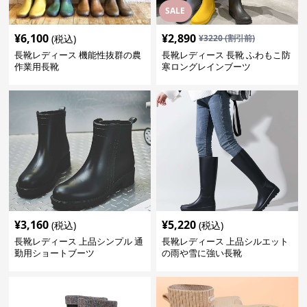
SALE
¥
6,100
¥
2,890
(税込)
¥
3220
(割引前)
長靴レディース 機能性抜群の農
長靴レディース 長靴 ふわもこ防
作業用長靴
寒ロングレインブーツ
¥
3,160
¥
5,220
(税込)
(税込)
長靴レディース 上品シンプル 通
長靴レディース 上品シルエット
勤用ショートブーツ
の雨や雪に強い長靴