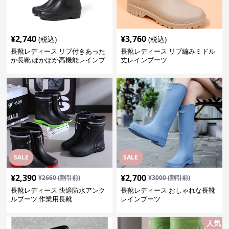
¥
2,740
¥
3,760
(税込)
(税込)
長靴レディース リブ付きあった
長靴レディース リブ編みミドル
か長靴 ぽかぽか高機能レインブ
丈レインブーツ
ーツ
SALE
SALE
¥
2,390
¥
2,700
¥
2660
(割引前)
¥
3000
(割引前)
長靴レディース 快適防水アンク
長靴レディース おしゃれな長靴
ルブーツ 作業用長靴
レインブーツ
人気