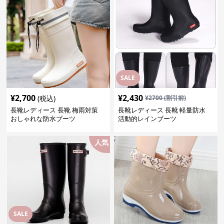
SALE
¥
2,700
¥
2,430
(税込)
¥
2700
(割引前)
長靴レディース 長靴 梅雨対策
長靴レディース 長靴 軽量防水
おしゃれな防水ブーツ
活動的レインブーツ
人気
SALE