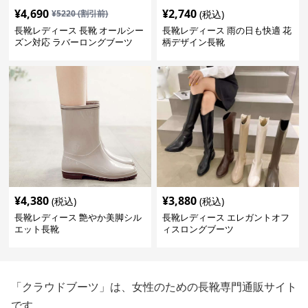
¥
4,690
¥
2,740
¥
5220
(割引前)
(税込)
長靴レディース 長靴 オールシー
長靴レディース 雨の日も快適 花
ズン対応 ラバーロングブーツ
柄デザイン長靴
¥
4,380
¥
3,880
(税込)
(税込)
長靴レディース 艶やか美脚シル
長靴レディース エレガントオフ
エット長靴
ィスロングブーツ
「クラウドブーツ」は、女性のための長靴専門通販サイト
です。