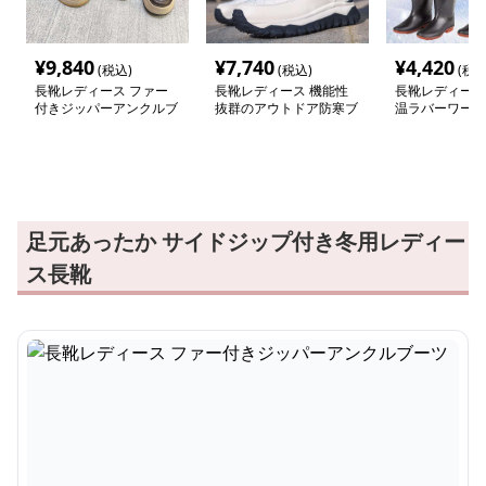
¥
9,840
¥
7,740
¥
4,420
(税込)
(税込)
(税込
長靴レディース ファー
長靴レディース 機能性
長靴レディース
付きジッパーアンクルブ
抜群のアウトドア防寒ブ
温ラバーワーク
ーツ
ーツ
足元あったか サイドジップ付き冬用レディー
ス長靴