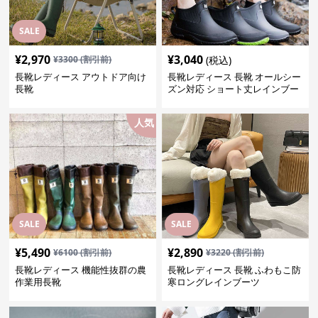
SALE
¥
2,970
¥
3,040
¥
3300
(割引前)
(税込)
長靴レディース アウトドア向け
長靴レディース 長靴 オールシー
長靴
ズン対応 ショート丈レインブー
ツ
人気
SALE
SALE
¥
5,490
¥
2,890
¥
6100
(割引前)
¥
3220
(割引前)
長靴レディース 機能性抜群の農
長靴レディース 長靴 ふわもこ防
作業用長靴
寒ロングレインブーツ