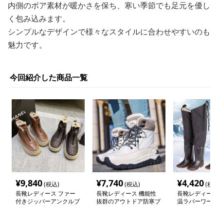
内側のボア素材が暖かさを保ち、寒い季節でも足元を優し
く包み込みます。
シンプルなデザインで様々なスタイルに合わせやすいのも
魅力です。
今回紹介した商品一覧
¥
9,840
¥
7,740
¥
4,420
(税込)
(税込)
(税込
長靴レディース ファー
長靴レディース 機能性
長靴レディース
付きジッパーアンクルブ
抜群のアウトドア防寒ブ
温ラバーワーク
ーツ
ーツ