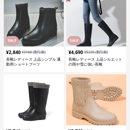
SALE
SALE
¥
2,840
¥
4,690
¥
3160
(割引前)
¥
5220
(割引前)
長靴レディース 上品シンプル 通
長靴レディース 上品シルエット
勤用ショートブーツ
の雨や雪に強い長靴