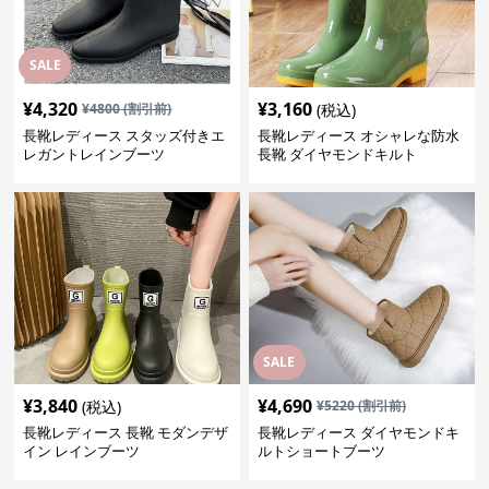
SALE
¥
4,320
¥
3,160
¥
4800
(割引前)
(税込)
長靴レディース スタッズ付きエ
長靴レディース オシャレな防水
レガントレインブーツ
長靴 ダイヤモンドキルト
SALE
¥
3,840
¥
4,690
(税込)
¥
5220
(割引前)
長靴レディース 長靴 モダンデザ
長靴レディース ダイヤモンドキ
イン レインブーツ
ルトショートブーツ