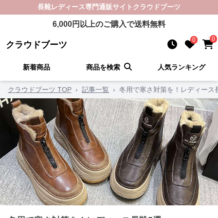
長靴レディース
専門通販サイト
クラウドブーツ
6,000
円以上のご購入で送料無料
0
0
クラウドブーツ
新着商品
商品を検索
人気ランキング
クラウドブーツ TOP
›
記事一覧
›
冬用で寒さ対策を！レディース