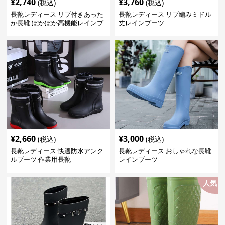
¥
2,740
¥
3,760
(税込)
(税込)
長靴レディース リブ付きあった
長靴レディース リブ編みミドル
か長靴 ぽかぽか高機能レインブ
丈レインブーツ
ーツ
¥
2,660
¥
3,000
(税込)
(税込)
長靴レディース 快適防水アンク
長靴レディース おしゃれな長靴
ルブーツ 作業用長靴
レインブーツ
人気