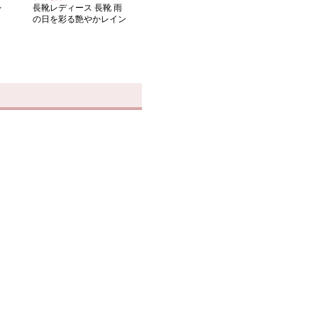
レ
長靴レディース 長靴 雨
の日を彩る艶やかレイン
ブーツ