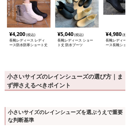
¥
4,200
¥
5,040
¥
4,980
(税込)
(税込)
(税込
長靴レディース レディ
長靴レディース ショー
長靴レディース
ース防水防寒ショート丈
ト丈 防水ブーツ
ース長靴ショー
スノーブーツ
ンブーツ
小さいサイズのレインシューズの選び方｜ま
ず押さえるべきポイント
小さいサイズのレインシューズを選ぶうえで重要
な判断基準