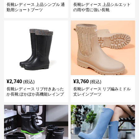
長靴レディース 上品シンプル 通
長靴レディース 上品シルエット
勤用ショートブーツ
の雨や雪に強い長靴
¥
2,740
¥
3,760
(税込)
(税込)
長靴レディース リブ付きあった
長靴レディース リブ編みミドル
か長靴 ぽかぽか高機能レインブ
丈レインブーツ
ーツ