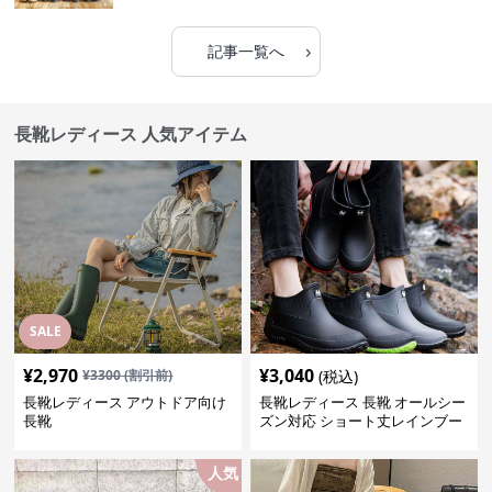
›
記事一覧へ
長靴レディース 人気アイテム
SALE
¥
2,970
¥
3,040
¥
3300
(割引前)
(税込)
長靴レディース アウトドア向け
長靴レディース 長靴 オールシー
長靴
ズン対応 ショート丈レインブー
ツ
人気