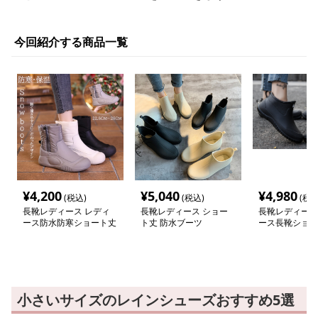
今回紹介する商品一覧
¥
4,200
¥
5,040
¥
4,980
(税込)
(税込)
(税込
長靴レディース レディ
長靴レディース ショー
長靴レディース
ース防水防寒ショート丈
ト丈 防水ブーツ
ース長靴ショー
スノーブーツ
ンブーツ
小さいサイズのレインシューズおすすめ5選