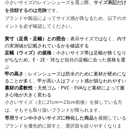
小さいサイズのレインシューズを選ぶ際、
サイズ表記だけ
を信頼するのは危険
です。
ブランドや製品によってサイズ感が異なるため、以下のポ
イントを必ず確認してください。
実寸（足長・足幅）との照合
：表示サイズではなく、内寸
の実測値が記載されているかを確認する
足幅（ウィズ）の規格
：小さいサイズ帯は足幅が狭くなり
がちなため、E・2E・3Eなど自分の足幅に合った規格を選
ぶ
甲の高さ
：レインシューズは防水のために素材が硬めにな
ることが多く、甲が高い人はフィット感が損なわれやすい
素材の柔軟性
：天然ゴム・PVC・EVAなど素材によって履
き心地が大きく変わる
小さいサイズ（主に21cm〜23cm前後）を探している方
は、そもそも取り扱いブランドが限られます。
専用ラインや小さいサイズに特化した商品
を展開している
ブランドを優先的に探すと、選択肢を絞りやすくなりま