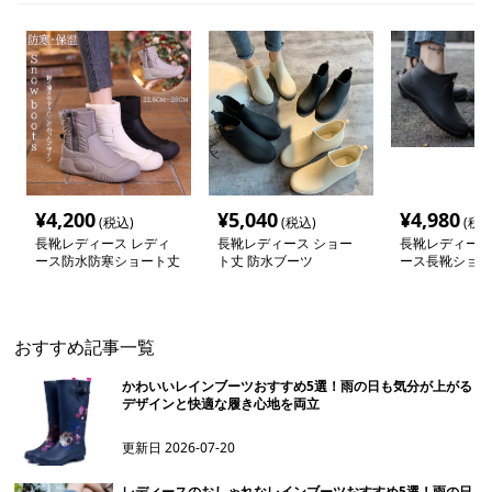
¥
4,200
¥
5,040
¥
4,980
(税込)
(税込)
(税込
長靴レディース レディ
長靴レディース ショー
長靴レディース
ース防水防寒ショート丈
ト丈 防水ブーツ
ース長靴ショー
スノーブーツ
ンブーツ
おすすめ記事一覧
かわいいレインブーツおすすめ5選！雨の日も気分が上がる
デザインと快適な履き心地を両立
更新日
2026-07-20
レディースのおしゃれなレインブーツおすすめ5選！雨の日