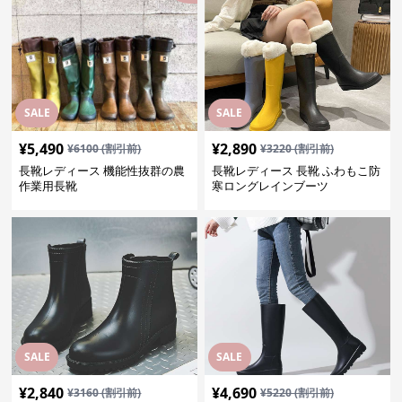
SALE
SALE
¥
5,490
¥
2,890
¥
6100
(割引前)
¥
3220
(割引前)
長靴レディース 機能性抜群の農
長靴レディース 長靴 ふわもこ防
作業用長靴
寒ロングレインブーツ
SALE
SALE
¥
2,840
¥
4,690
¥
3160
(割引前)
¥
5220
(割引前)