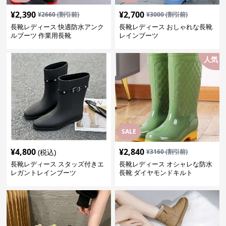
¥
2,390
¥
2,700
¥
2660
(割引前)
¥
3000
(割引前)
長靴レディース 快適防水アンク
長靴レディース おしゃれな長靴
ルブーツ 作業用長靴
レインブーツ
人気
SALE
¥
4,800
¥
2,840
(税込)
¥
3160
(割引前)
長靴レディース スタッズ付きエ
長靴レディース オシャレな防水
レガントレインブーツ
長靴 ダイヤモンドキルト