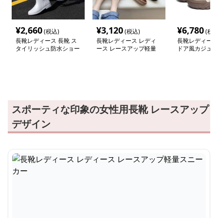
¥
2,660
¥
3,120
¥
6,780
(税込)
(税込)
(税込
長靴レディース 長靴 ス
長靴レディース レディ
長靴レディース
タイリッシュ防水ショー
ース レースアップ軽量
ドア風カジュア
トブーツ
スニーカー
ーツ
スポーティな印象の女性用長靴 レースアップ
デザイン