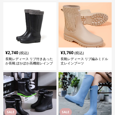
¥
2,740
¥
3,760
(税込)
(税込)
長靴レディース リブ付きあった
長靴レディース リブ編みミドル
か長靴 ぽかぽか高機能レインブ
丈レインブーツ
ーツ
SALE
SALE