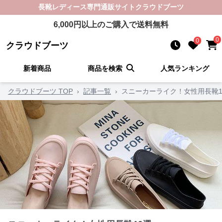
長靴レディース
専門通販サイト
クラウドブーツ
6,000
円以上のご購入で送料無料
0
0
クラウドブーツ
新着商品
商品を検索
人気ランキング
クラウドブーツ TOP
›
記事一覧
›
スニーカーライク！女性用長靴1