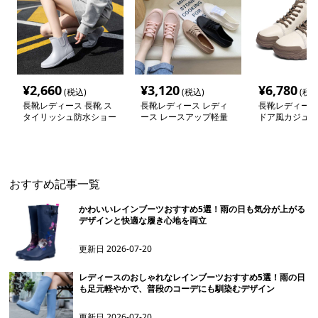
¥
2,660
¥
3,120
¥
6,780
(税込)
(税込)
(税込
長靴レディース 長靴 ス
長靴レディース レディ
長靴レディース
タイリッシュ防水ショー
ース レースアップ軽量
ドア風カジュア
トブーツ
スニーカー
ーツ
おすすめ記事一覧
かわいいレインブーツおすすめ5選！雨の日も気分が上がる
デザインと快適な履き心地を両立
更新日
2026-07-20
レディースのおしゃれなレインブーツおすすめ5選！雨の日
も足元軽やかで、普段のコーデにも馴染むデザイン
更新日
2026-07-20