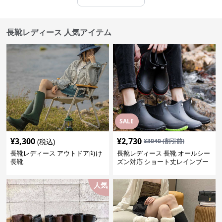
長靴レディース 人気アイテム
SALE
¥
3,300
¥
2,730
(税込)
¥
3040
(割引前)
長靴レディース アウトドア向け
長靴レディース 長靴 オールシー
長靴
ズン対応 ショート丈レインブー
ツ
人気