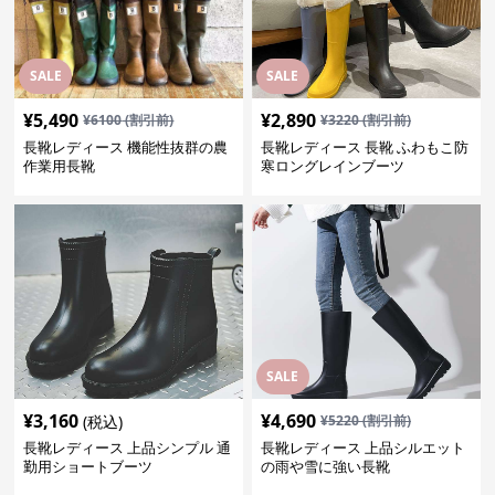
SALE
SALE
¥
5,490
¥
2,890
¥
6100
(割引前)
¥
3220
(割引前)
長靴レディース 機能性抜群の農
長靴レディース 長靴 ふわもこ防
作業用長靴
寒ロングレインブーツ
SALE
¥
3,160
¥
4,690
(税込)
¥
5220
(割引前)
長靴レディース 上品シンプル 通
長靴レディース 上品シルエット
勤用ショートブーツ
の雨や雪に強い長靴