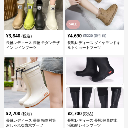
SALE
¥
3,840
¥
4,690
(税込)
¥
5220
(割引前)
長靴レディース 長靴 モダンデザ
長靴レディース ダイヤモンドキ
イン レインブーツ
ルトショートブーツ
¥
2,700
¥
2,700
(税込)
(税込)
長靴レディース 長靴 梅雨対策
長靴レディース 長靴 軽量防水
おしゃれな防水ブーツ
活動的レインブーツ