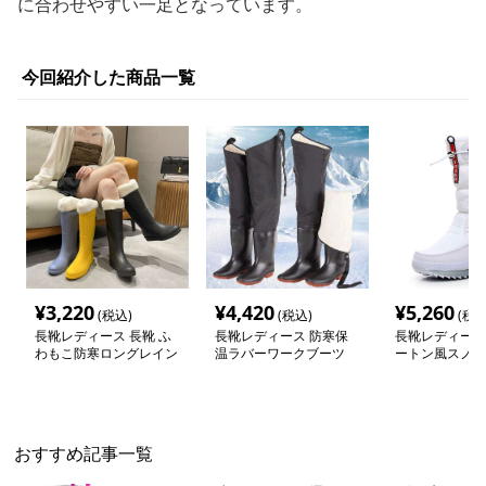
に合わせやすい一足となっています。
今回紹介した商品一覧
¥
3,220
¥
4,420
¥
5,260
(税込)
(税込)
(税込
長靴レディース 長靴 ふ
長靴レディース 防寒保
長靴レディース
わもこ防寒ロングレイン
温ラバーワークブーツ
ートン風スノー
ブーツ
おすすめ記事一覧