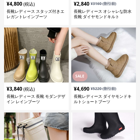
¥
4,800
¥
2,840
(税込)
¥
3160
(割引前)
長靴レディース スタッズ付きエ
長靴レディース オシャレな防水
レガントレインブーツ
長靴 ダイヤモンドキルト
SALE
¥
3,840
¥
4,690
(税込)
¥
5220
(割引前)
長靴レディース 長靴 モダンデザ
長靴レディース ダイヤモンドキ
イン レインブーツ
ルトショートブーツ