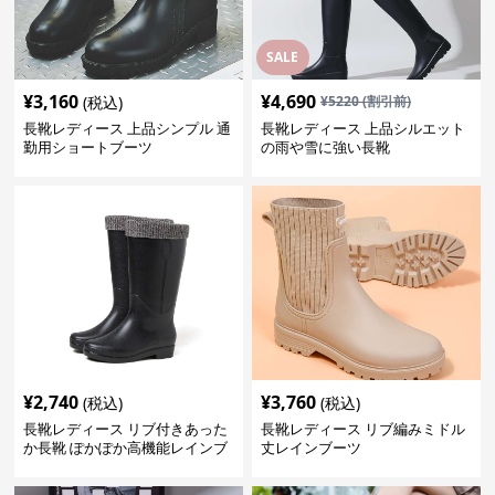
SALE
¥
3,160
¥
4,690
(税込)
¥
5220
(割引前)
長靴レディース 上品シンプル 通
長靴レディース 上品シルエット
勤用ショートブーツ
の雨や雪に強い長靴
¥
2,740
¥
3,760
(税込)
(税込)
長靴レディース リブ付きあった
長靴レディース リブ編みミドル
か長靴 ぽかぽか高機能レインブ
丈レインブーツ
ーツ