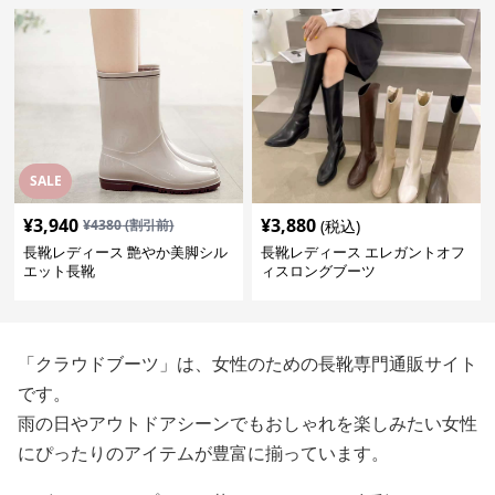
SALE
¥
3,940
¥
3,880
¥
4380
(割引前)
(税込)
長靴レディース 艶やか美脚シル
長靴レディース エレガントオフ
エット長靴
ィスロングブーツ
「クラウドブーツ」は、女性のための長靴専門通販サイト
です。
雨の日やアウトドアシーンでもおしゃれを楽しみたい女性
にぴったりのアイテムが豊富に揃っています。