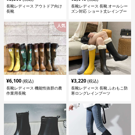
長靴レディース アウトドア向け
長靴レディース 長靴 オールシー
長靴
ズン対応 ショート丈レインブー
ツ
人気
¥
6,100
¥
3,220
(税込)
(税込)
長靴レディース 機能性抜群の農
長靴レディース 長靴 ふわもこ防
作業用長靴
寒ロングレインブーツ