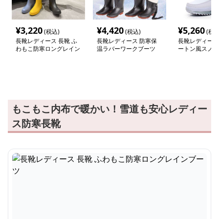
¥
3,220
¥
4,420
¥
5,260
(税込)
(税込)
(税込
長靴レディース 長靴 ふ
長靴レディース 防寒保
長靴レディース
わもこ防寒ロングレイン
温ラバーワークブーツ
ートン風スノー
ブーツ
もこもこ内布で暖かい！雪道も安心レディー
ス防寒長靴