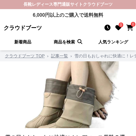
長靴レディース
専門通販サイト
クラウドブーツ
6,000
円以上のご購入で送料無料
0
0
クラウドブーツ
新着商品
商品を検索
人気ランキング
クラウドブーツ TOP
›
記事一覧
›
雪の日もおしゃれに快適に！レ