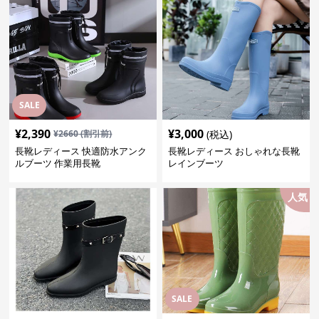
SALE
¥
2,390
¥
3,000
¥
2660
(割引前)
(税込)
長靴レディース 快適防水アンク
長靴レディース おしゃれな長靴
ルブーツ 作業用長靴
レインブーツ
人気
SALE