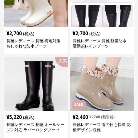
¥
2,700
¥
2,700
(税込)
(税込)
長靴レディース 長靴 梅雨対策
長靴レディース 長靴 軽量防水
おしゃれな防水ブーツ
活動的レインブーツ
人気
SALE
¥
5,220
¥
2,460
(税込)
¥
2740
(割引前)
長靴レディース 長靴 オールシー
長靴レディース 雨の日も快適 花
ズン対応 ラバーロングブーツ
柄デザイン長靴