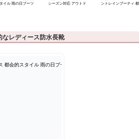
タイル 雨の日ブーツ
シーズン対応 アウトド
ントレインブーティ 都
ア長靴
会派淑女の雨対策
的なレディース防水長靴