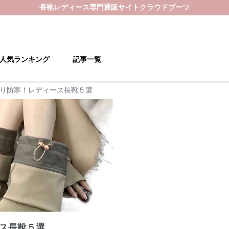
長靴レディース
専門通販サイト
クラウドブーツ
人気ランキング
記事一覧
り防寒！レディース長靴５選
ス長靴５選