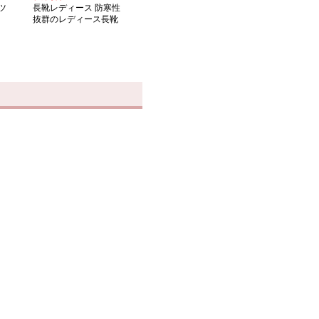
ツ
長靴レディース 防寒性
抜群のレディース長靴