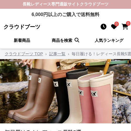
長靴レディース
専門通販サイト
クラウドブーツ
6,000
円以上のご購入で送料無料
0
0
クラウドブーツ
新着商品
商品を検索
人気ランキング
クラウドブーツ TOP
›
記事一覧
›
毎日履ける！レディース長靴5