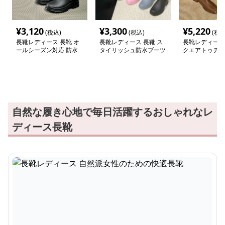
¥
3,120
¥
3,300
¥
5,220
(税込)
(税込)
(税込
長靴レディース 長靴 オ
長靴レディース 長靴 ス
長靴レディース 
ールシーズン対応 防水
タイリッシュ防水ブーツ
クエアトゥチャ
アンクルブーツ
ールアンクルブ
自然な履き心地で毎日活躍するおしゃれなレ
ディース長靴