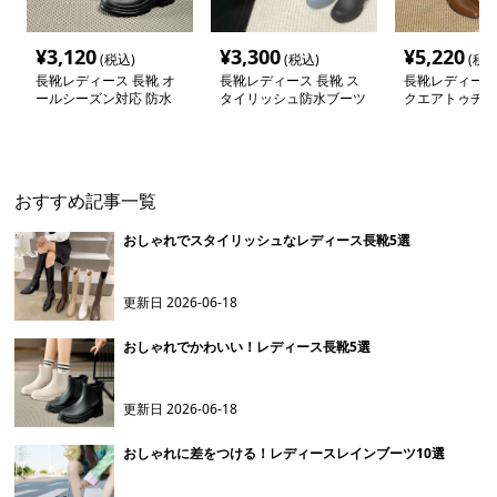
¥
3,120
¥
3,300
¥
5,220
(税込)
(税込)
(税込
長靴レディース 長靴 オ
長靴レディース 長靴 ス
長靴レディース 
ールシーズン対応 防水
タイリッシュ防水ブーツ
クエアトゥチャ
アンクルブーツ
ールアンクルブ
おすすめ記事一覧
おしゃれでスタイリッシュなレディース長靴5選
更新日
2026-06-18
おしゃれでかわいい！レディース長靴5選
更新日
2026-06-18
おしゃれに差をつける！レディースレインブーツ10選