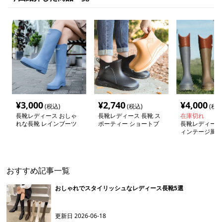
¥
3,000
¥
2,740
¥
4,000
(税込)
(税込)
(税込
長靴レディース おしゃ
長靴レディース 長靴 ス
在庫切れ
れな長靴 レインブーツ
ポーティー ショートブ
長靴レディース 
ーツ レインシューズ
ィンテージ風 
ーツ
おすすめ記事一覧
おしゃれでスタイリッシュなレディース長靴5選
更新日
2026-06-18