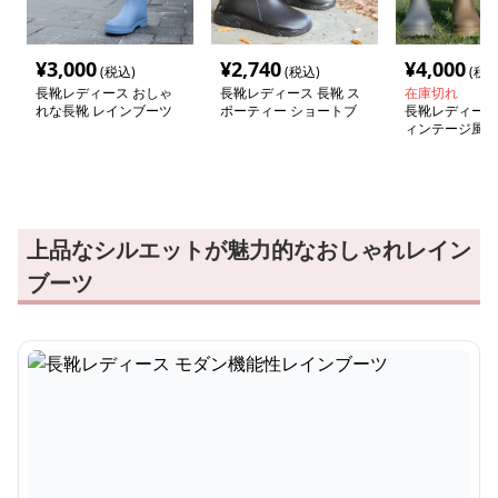
¥
3,000
¥
2,740
¥
4,000
(税込)
(税込)
(税込
長靴レディース おしゃ
長靴レディース 長靴 ス
在庫切れ
れな長靴 レインブーツ
ポーティー ショートブ
長靴レディース 
ーツ レインシューズ
ィンテージ風 
ーツ
上品なシルエットが魅力的なおしゃれレイン
ブーツ