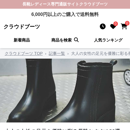
長靴レディース
専門通販サイト
クラウドブーツ
6,000
円以上のご購入で送料無料
0
0
クラウドブーツ
新着商品
商品を検索
人気ランキング
クラウドブーツ TOP
›
記事一覧
›
大人の女性の足元を優雅に彩る長