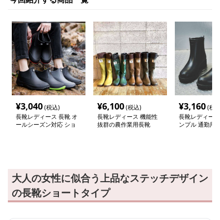
¥
3,040
¥
6,100
¥
3,160
(税込)
(税込)
(税込
長靴レディース 長靴 オ
長靴レディース 機能性
長靴レディース
ールシーズン対応 ショ
抜群の農作業用長靴
ンプル 通勤用
ート丈レインブーツ
ブーツ
大人の女性に似合う上品なステッチデザイン
の長靴ショートタイプ