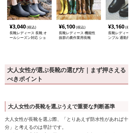
¥
3,040
¥
6,100
¥
3,160
(税込)
(税込)
(税込
長靴レディース 長靴 オ
長靴レディース 機能性
長靴レディース
ールシーズン対応 ショ
抜群の農作業用長靴
ンプル 通勤用
ート丈レインブーツ
ブーツ
大人女性が選ぶ長靴の選び方｜まず押さえる
べきポイント
大人女性の長靴を選ぶうえで重要な判断基準
大人女性が長靴を選ぶ際、「とりあえず防水性があれば十
分」と考えるのは早計です。