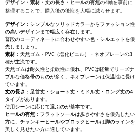
デザイン・素材・丈の長さ・ヒールの有無
の4軸を事前に
整理することで、購入後の後悔を大幅に減らせます。
デザイン
：シンプルなソリッドカラーからファッション性
の高いデザインまで幅広く存在します。
普段のコーディネートに合わせやすい色・シルエットを優
先しましょう。
素材
：天然ゴム・PVC（塩化ビニル）・ネオプレーンの3
種が主流です。
天然ゴムは耐久性と柔軟性に優れ、PVCは軽量でリーズナ
ブルな価格帯のものが多く、ネオプレーンは保温性に長け
ています。
丈の長さ
：足首丈・ショート丈・ミドル丈・ロング丈の4
タイプがあります。
使用シーンに応じて選ぶのが基本です。
ヒールの有無
：フラットソールは歩きやすさを優先したい
方に、チャンキーヒールやブロックヒールは脚のラインを
美しく見せたい方に適しています。