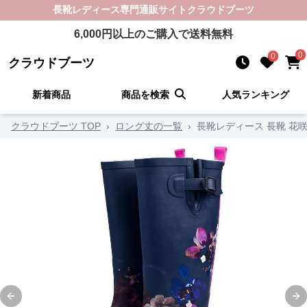
長靴レディース
専門通販サイト
クラウドブーツ
6,000
円以上のご購入で送料無料
0
0
クラウドブーツ
新着商品
商品を検索
人気ランキング
クラウドブーツ TOP
›
ロング丈の一覧
›
長靴レディース 長靴 花
Previous slide
Ne