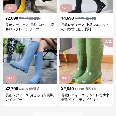
SALE
SALE
¥
2,890
¥
4,690
¥
3220
(割引前)
¥
5220
(割引前)
長靴レディース 長靴 ふわもこ防
長靴レディース 上品シルエット
寒ロングレインブーツ
の雨や雪に強い長靴
人気
SALE
SALE
¥
2,700
¥
2,840
¥
3000
(割引前)
¥
3160
(割引前)
長靴レディース おしゃれな長靴
長靴レディース オシャレな防水
レインブーツ
長靴 ダイヤモンドキルト