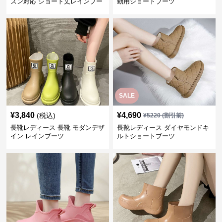
ズン対応 ショート丈レインブー
勤用ショートブーツ
ツ
SALE
¥
3,840
¥
4,690
(税込)
¥
5220
(割引前)
長靴レディース 長靴 モダンデザ
長靴レディース ダイヤモンドキ
イン レインブーツ
ルトショートブーツ