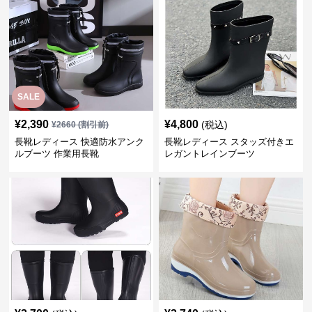
SALE
¥
2,390
¥
4,800
(税込)
¥
2660
(割引前)
長靴レディース 快適防水アンク
長靴レディース スタッズ付きエ
ルブーツ 作業用長靴
レガントレインブーツ