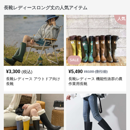
長靴レディースロング丈の人気アイテム
人気
SALE
¥
3,300
¥
5,490
(税込)
¥
6100
(割引前)
長靴レディース アウトドア向け
長靴レディース 機能性抜群の農
長靴
作業用長靴