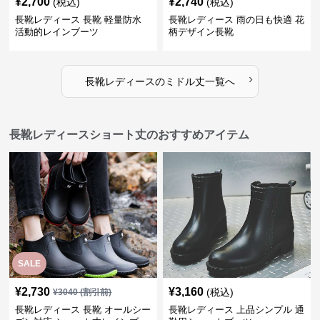
¥
2,700
¥
2,740
(税込)
(税込)
長靴レディース 長靴 軽量防水
長靴レディース 雨の日も快適 花
活動的レインブーツ
柄デザイン長靴
›
長靴レディース
の
ミドル丈
一覧へ
長靴レディースショート丈のおすすめアイテム
SALE
¥
2,730
¥
3,160
(税込)
¥
3040
(割引前)
長靴レディース 長靴 オールシー
長靴レディース 上品シンプル 通