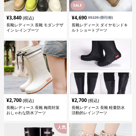
SALE
¥
3,840
¥
4,690
(税込)
¥
5220
(割引前)
長靴レディース 長靴 モダンデザ
長靴レディース ダイヤモンドキ
イン レインブーツ
ルトショートブーツ
¥
2,700
¥
2,700
(税込)
(税込)
長靴レディース 長靴 梅雨対策
長靴レディース 長靴 軽量防水
おしゃれな防水ブーツ
活動的レインブーツ
人気