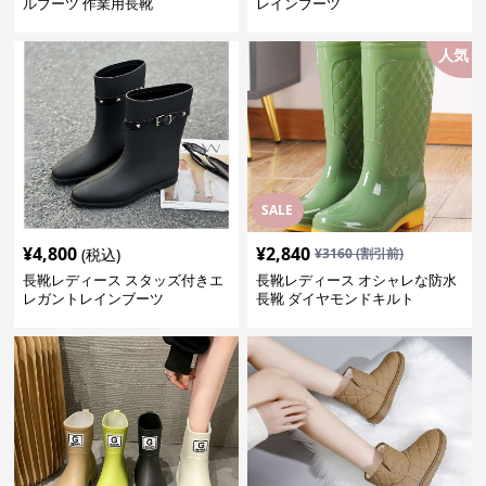
ルブーツ 作業用長靴
レインブーツ
人気
SALE
¥
4,800
¥
2,840
(税込)
¥
3160
(割引前)
長靴レディース スタッズ付きエ
長靴レディース オシャレな防水
レガントレインブーツ
長靴 ダイヤモンドキルト