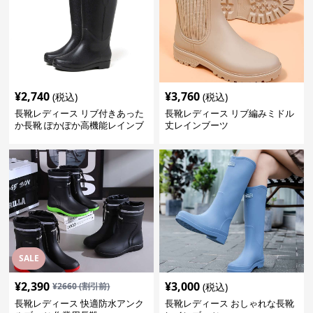
¥
2,740
¥
3,760
(税込)
(税込)
長靴レディース リブ付きあった
長靴レディース リブ編みミドル
か長靴 ぽかぽか高機能レインブ
丈レインブーツ
ーツ
SALE
¥
2,390
¥
3,000
¥
2660
(割引前)
(税込)
長靴レディース 快適防水アンク
長靴レディース おしゃれな長靴