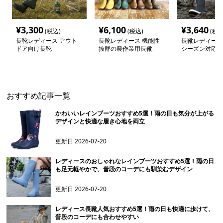
¥
3,300
¥
6,100
¥
3,640
(税込)
(税込)
(税込
長靴レディース アウト
長靴レディース 機能性
長靴レディース
ドア向け長靴
抜群の農作業用長靴
シーズン対応 
ア長靴
おすすめ記事一覧
かわいいレインブーツおすすめ5選！雨の日も気分が上がる
デザインと快適な履き心地を両立
更新日
2026-07-20
レディースのおしゃれなレインブーツおすすめ5選！雨の日
も足元軽やかで、普段のコーデにも馴染むデザイン
更新日
2026-07-20
レディース長靴人気おすすめ5選！雨の日も快適に歩けて、
普段のコーデにも合わせやすい