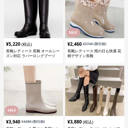
SALE
¥
5,220
¥
2,460
(税込)
¥
2740
(割引前)
長靴レディース 長靴 オールシー
長靴レディース 雨の日も快適 花
ズン対応 ラバーロングブーツ
柄デザイン長靴
SALE
¥
3,940
¥
3,880
¥
4380
(割引前)
(税込)