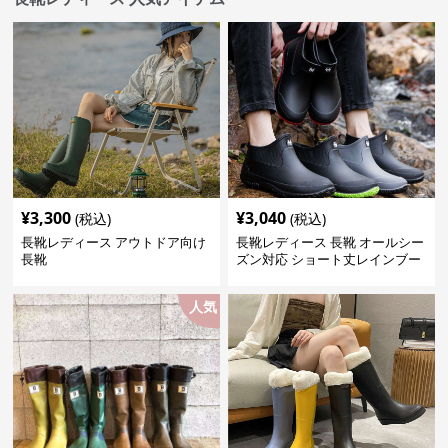
¥
3,300
¥
3,040
(税込)
(税込)
長靴レディース アウトドア向け
長靴レディース 長靴 オールシー
長靴
ズン対応 ショート丈レインブー
ツ
人気