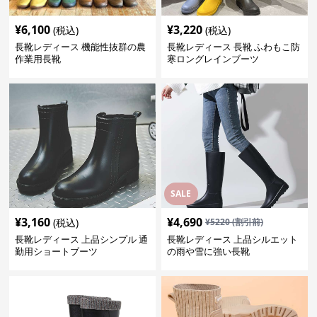
¥
6,100
¥
3,220
(税込)
(税込)
長靴レディース 機能性抜群の農
長靴レディース 長靴 ふわもこ防
作業用長靴
寒ロングレインブーツ
SALE
¥
3,160
¥
4,690
(税込)
¥
5220
(割引前)
長靴レディース 上品シンプル 通
長靴レディース 上品シルエット
勤用ショートブーツ
の雨や雪に強い長靴