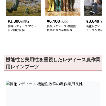
¥
3,300
¥
6,100
¥
3,640
(税込)
(税込)
(税込
長靴レディース アウト
長靴レディース 機能性
長靴レディース
ドア向け長靴
抜群の農作業用長靴
シーズン対応 
ア長靴
機能性と実用性を重視したレディース農作業
用レインブーツ