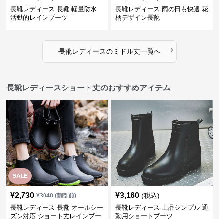
›
長靴レディース
の
ミドル丈
一覧へ
長靴レディースショート丈のおすすめアイテム
SALE
¥
2,730
¥
3,160
(税込)
¥
3040
(割引前)
長靴レディース 長靴 オールシー
長靴レディース 上品シンプル 通
ズン対応 ショート丈レインブー
勤用ショートブーツ
ツ