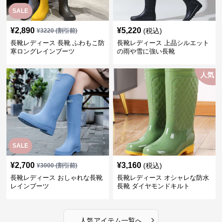
¥
2,890
¥
5,220
(税込)
¥
3220
(割引前)
長靴レディース 長靴 ふわもこ防
長靴レディース 上品シルエット
寒ロングレインブーツ
の雨や雪に強い長靴
人気
SALE
¥
2,700
¥
3,160
(税込)
¥
3000
(割引前)
長靴レディース おしゃれな長靴
長靴レディース オシャレな防水
レインブーツ
長靴 ダイヤモンドキルト
›
人気アイテム一覧へ