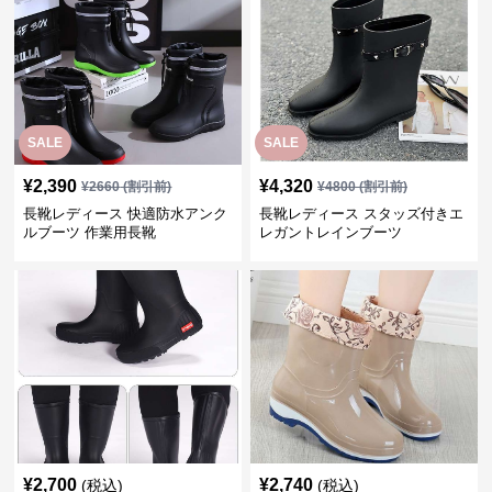
SALE
SALE
¥
2,390
¥
4,320
¥
2660
(割引前)
¥
4800
(割引前)
長靴レディース 快適防水アンク
長靴レディース スタッズ付きエ
ルブーツ 作業用長靴
レガントレインブーツ
¥
2,700
¥
2,740
(税込)
(税込)
長靴レディース 長靴 軽量防水
長靴レディース 雨の日も快適 花
活動的レインブーツ
柄デザイン長靴