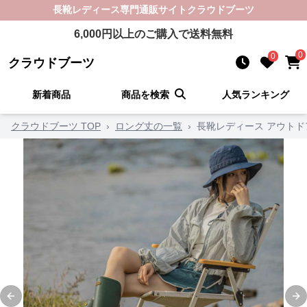
長靴レディース
専門通販サイト
クラウドブーツ
6,000
円以上のご購入で送料無料
0
0
クラウドブーツ
新着商品
商品を検索
人気ランキング
クラウドブーツ TOP
›
ロング丈の一覧
›
長靴レディース アウトド
Previous slide
Ne