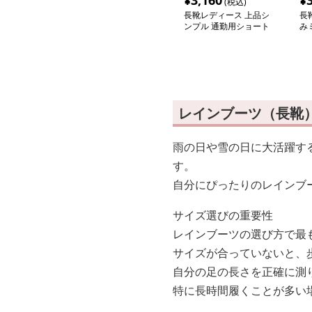
¥
3,160
¥
(税込)
長靴レディース 上品シ
長
ンプル 通勤用ショート
み
ブーツ
レインブーツ（長靴
雨の日や雪の日に大活躍す
す。
自分にぴったりのレインブ
サイズ選びの重要性
レインブーツの選び方で最
サイズが合っていないと、
自分の足の長さを正確に測
特に長時間履くことが多い