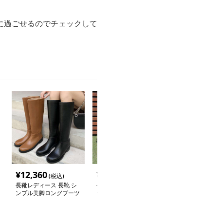
に過ごせるのでチェックして
¥
12,360
¥
3,340
¥
3,460
(税込)
(税込)
(税込
長靴レディース 長靴 シ
長靴レディース オール
長靴レディース 
ンプル美脚ロングブーツ
シーズン対応ラバーブー
会的デザインの
ツ
グブーツ