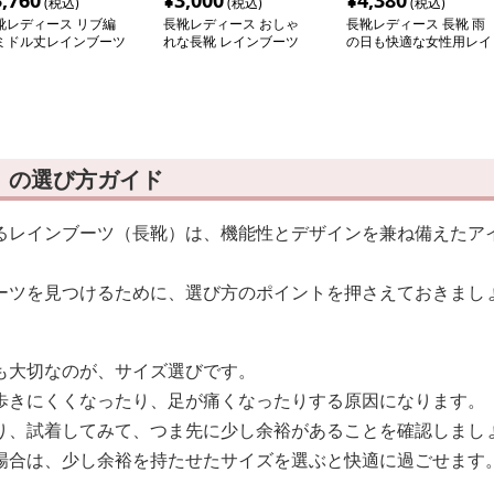
3,760
¥
3,000
¥
4,380
(税込)
(税込)
(税込)
靴レディース リブ編
長靴レディース おしゃ
長靴レディース 長靴 雨
ミドル丈レインブーツ
れな長靴 レインブーツ
の日も快適な女性用レイ
ンブーツ
）の選び方ガイド
るレインブーツ（長靴）は、機能性とデザインを兼ね備えたア
ーツを見つけるために、選び方のポイントを押さえておきまし
も大切なのが、サイズ選びです。
歩きにくくなったり、足が痛くなったりする原因になります。
り、試着してみて、つま先に少し余裕があることを確認しまし
場合は、少し余裕を持たせたサイズを選ぶと快適に過ごせます