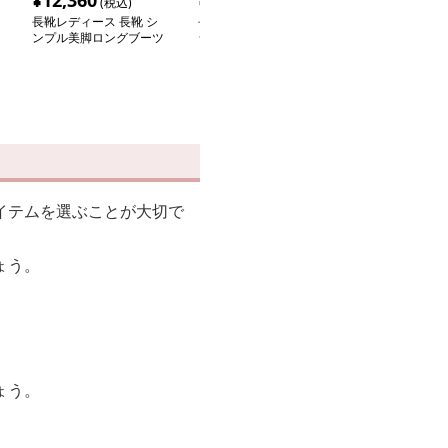
¥
12,360
¥
3,340
¥
3,460
(税込)
(税込)
(税込
長靴レディース 長靴 シ
長靴レディース オール
長靴レディース 
ンプル美脚ロングブーツ
シーズン対応ラバーブー
会的デザインの
ツ
グブーツ
イテムを選ぶことが大切で
ょう。
ょう。
。