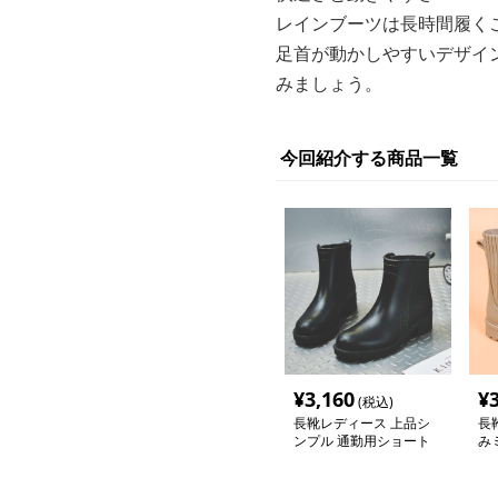
レインブーツは長時間履く
足首が動かしやすいデザイ
みましょう。
今回紹介する商品一覧
¥
3,160
¥
(税込)
長靴レディース 上品シ
長
ンプル 通勤用ショート
み
ブーツ