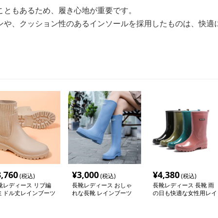
こともあるため、履き心地が重要です。
ンや、クッション性のあるインソールを採用したものは、快適
3,760
¥
3,000
¥
4,380
(税込)
(税込)
(税込)
靴レディース リブ編
長靴レディース おしゃ
長靴レディース 長靴 雨
ミドル丈レインブーツ
れな長靴 レインブーツ
の日も快適な女性用レイ
ンブーツ