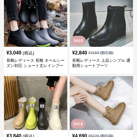
SALE
¥
3,040
¥
2,840
(税込)
¥
3160
(割引前)
長靴レディース 長靴 オールシー
長靴レディース 上品シンプル 通
ズン対応 ショート丈レインブー
勤用ショートブーツ
ツ
SALE
¥
3,840
¥
4,690
(税込)
¥
5220
(割引前)