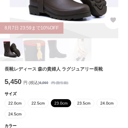
8
月
7
日 23:59まで10%OFF
長靴レディース 森の貴婦人 ラグジュアリー長靴
5,450
円 (税込)
6,060
円 (割引前)
サイズ
22.0cm
22.5cm
23.0cm
23.5cm
24.0cm
24.5cm
カラー