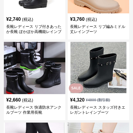
¥
2,740
¥
3,760
(税込)
(税込)
長靴レディース リブ付きあった
長靴レディース リブ編みミドル
か長靴 ぽかぽか高機能レインブ
丈レインブーツ
ーツ
SALE
¥
2,660
¥
4,320
(税込)
¥
4800
(割引前)
長靴レディース 快適防水アンク
長靴レディース スタッズ付きエ
ルブーツ 作業用長靴
レガントレインブーツ