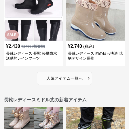
SALE
¥
2,430
¥
2,740
(税込)
¥
2700
(割引前)
長靴レディース 長靴 軽量防水
長靴レディース 雨の日も快適 花
活動的レインブーツ
柄デザイン長靴
›
人気アイテム一覧へ
長靴レディースミドル丈の新着アイテム