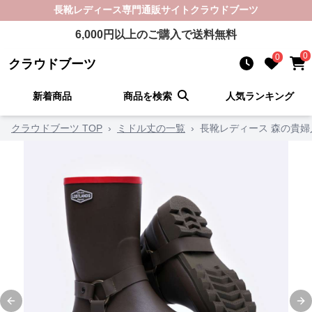
長靴レディース
専門通販サイト
クラウドブーツ
6,000
円以上のご購入で送料無料
0
0
クラウドブーツ
新着商品
商品を検索
人気ランキング
クラウドブーツ TOP
›
ミドル丈の一覧
›
長靴レディース 森の貴婦
Previous slide
Ne