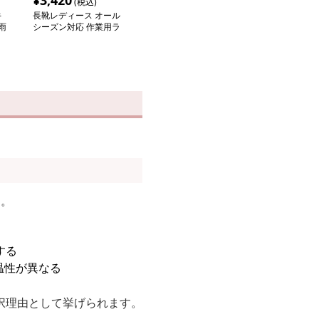
¥
3,420
(税込)
キ
長靴レディース オール
雨
シーズン対応 作業用ラ
バーブーツ
す。
する
温性が異なる
択理由として挙げられます。