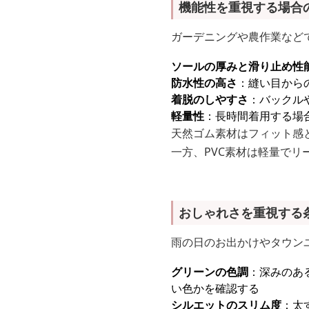
機能性を重視する場合
ガーデニングや農作業など
ソールの厚みと滑り止め性
防水性の高さ
：縫い目から
着脱のしやすさ
：バックル
軽量性
：長時間着用する場
天然ゴム素材はフィット感
一方、PVC素材は軽量で
おしゃれさを重視する
雨の日のお出かけやタウン
グリーンの色調
：深みのあ
い色かを確認する
シルエットのスリム度
：太