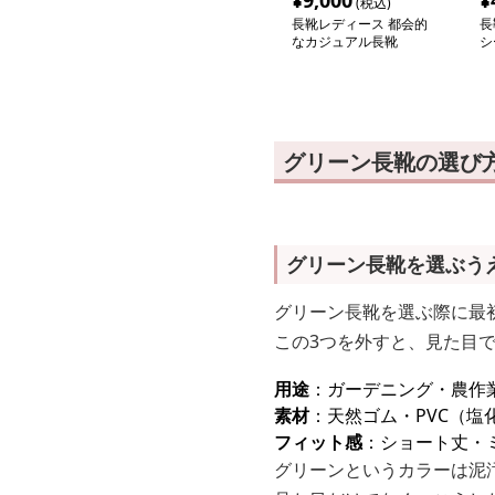
¥
9,000
¥
(税込)
長靴レディース 都会的
長
なカジュアル長靴
シ
グリーン長靴の選び
グリーン長靴を選ぶう
グリーン長靴を選ぶ際に最
この3つを外すと、見た目
用途
：ガーデニング・農作
素材
：天然ゴム・PVC（
フィット感
：ショート丈・
グリーンというカラーは泥