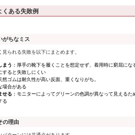
よくある失敗例
いがちなミス
く見られる失敗を以下にまとめます。
しまう
：厚手の靴下を履くことを想定せず、着用時に窮屈にな
にすると失敗しにくい
天然ゴムは耐久性が高い反面、重くなりがち。
な場合がある
ませる
：モニターによってグリーンの色調が異なって見えるた
する
その理由
いパターンには共通点があります。