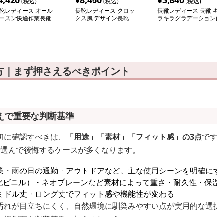
4,420
¥
8,460
¥
3,840
(税込)
(税込)
(税込)
靴レディース オール
長靴レディース クロッ
長靴レディース 長靴 
ーズン快適作業長靴
クス風 デザイン長靴
ラキラグラデーション
の日ブーツ
方｜まず押さえるべきポイント
えで重要な判断基準
初に確認すべきは、
「用途」「素材」「フィット感」の3点
で
で選んで後悔するケースが多くなります。
業・雨の日の通勤・アウトドアなど、主な使用シーンを明確に
塩化ビニル）・ネオプレーンなど素材によって重さ・耐久性・保
ミドル丈・ロング丈でフィット感や機能性が変わる
汚れが目立ちにくく、自然環境に馴染みやすい点が実用的な選