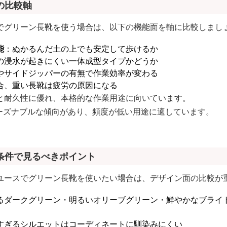
の比較軸
でグリーン長靴を使う場合は、以下の機能面を軸に比較しまし
能
：ぬかるんだ土の上でも安定して歩けるか
の浸水が起きにくい一体成型タイプかどうか
やサイドジッパーの有無で作業効率が変わる
合、重い長靴は疲労の原因になる
と耐久性に優れ、本格的な作業用途に向いています。
リーズナブルな傾向があり、頻度が低い用途に適しています。
条件で見るべきポイント
ユースでグリーン長靴を使いたい場合は、デザイン面の比較が
るダークグリーン・明るいオリーブグリーン・鮮やかなブライ
すぎるシルエットはコーディネートに馴染みにくい