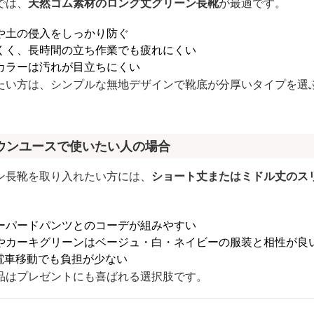
では、
天然ゴム素材のロング丈グリーン長靴
が最適です。
や土の侵入をしっかり防ぐ
くく、長時間の立ち作業でも疲れにくい
カラーは汚れが目立ちにくい
たい方は、シンプルな無地デザインで靴底が分厚いタイプを選
ウンユースで使いたい人の場合
ン長靴を取り入れたい方には、
ショート丈またはミドル丈のス
ーパードパンツとのコーデが組みやすい
やカーキグリーンはベージュ・白・ネイビーの服装と相性が良
電車移動でも負担が少ない
品はプレゼントにも喜ばれる選択肢です。