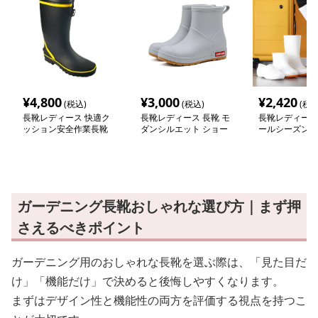
¥
4,800
¥
3,000
¥
2,420
(税込)
(税込)
(税込
長靴レディース 快適ク
長靴レディース 長靴 モ
長靴レディース
ッション安全作業長靴
ダンシルエット ショー
ールシーズン作
トレインブーツ
ガーデニング長靴おしゃれな選び方｜まず押
さえるべきポイント
ガーデニング用のおしゃれな長靴を選ぶ際は、「見た目だ
け」「機能だけ」で決めると後悔しやすくなります。
まずはデザイン性と機能性の両方を評価する視点を持つこ