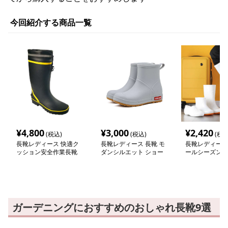
今回紹介する商品一覧
¥
4,800
¥
3,000
¥
2,420
(税込)
(税込)
(税込
長靴レディース 快適ク
長靴レディース 長靴 モ
長靴レディース
ッション安全作業長靴
ダンシルエット ショー
ールシーズン作
トレインブーツ
ガーデニングにおすすめのおしゃれ長靴9選