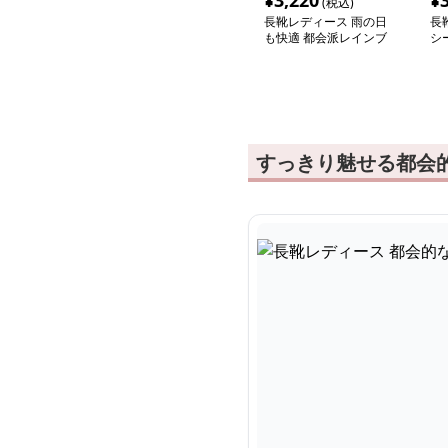
¥
3,220
¥
(税込)
長靴レディース 雨の日
長
も快適 都会派レインブ
シ
ーツ
ア
すっきり魅せる都会