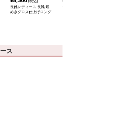
¥
8,300
¥
4,000
¥
3,880
(税込)
(税込)
(税込
長靴レディース 長靴 煌
長靴レディース 長靴 ポ
在庫切れ
めきグロス仕上げロング
ップアートデザイン レ
長靴レディース
ブーツ
インブーツ
シーズン快適な
靴
ース