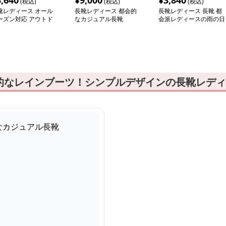
3,640
¥
9,000
¥
3,840
(税込)
(税込)
(税込)
靴レディース オール
長靴レディース 都会的
長靴レディース 長靴 都
ーズン対応 アウトド
なカジュアル長靴
会派レディースの雨の日
長靴
お出かけブーツ
的なレインブーツ！シンプルデザインの長靴レディ