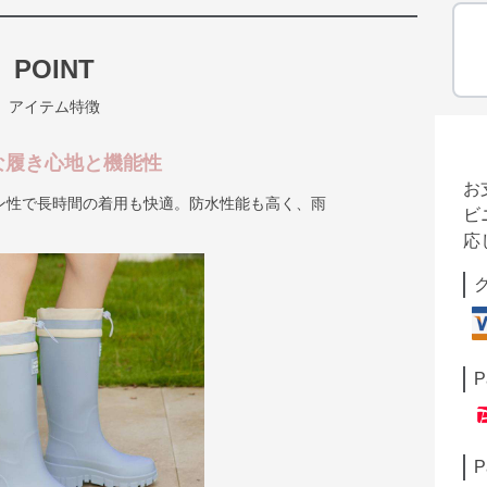
POINT
アイテム特徴
な履き心地と機能性
お
ン性で長時間の着用も快適。防水性能も高く、雨
ビ
応
P
P