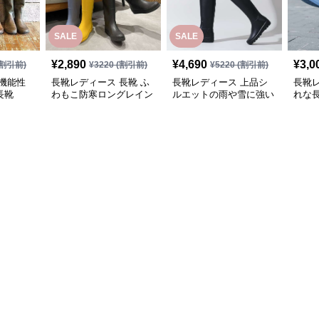
SALE
SALE
¥
2,890
¥
4,690
¥
3,0
割引前)
¥
3220
(割引前)
¥
5220
(割引前)
機能性
長靴レディース 長靴 ふ
長靴レディース 上品シ
長靴
長靴
わもこ防寒ロングレイン
ルエットの雨や雪に強い
れな
ブーツ
長靴