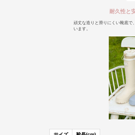
耐久性と
頑丈な造りと滑りにくい靴底で
います。
サイズ
靴長(cm)