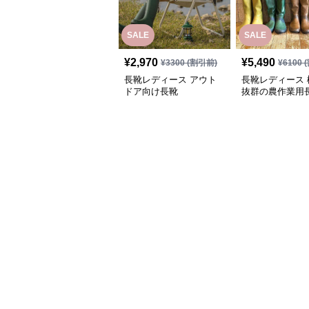
SALE
SALE
¥
2,970
¥
5,490
¥
3300
(割引前)
¥
6100
(
長靴レディース アウト
長靴レディース 
ドア向け長靴
抜群の農作業用