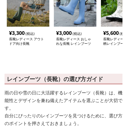
¥
3,300
¥
3,000
¥
5,600
(税込)
(税込)
(税込
長靴レディース アウト
長靴レディース おしゃ
長靴レディース 
ドア向け長靴
れな長靴 レインブーツ
柄レインブーツ
ニング愛好家向
レインブーツ（長靴）の選び方ガイド
雨の日や雪の日に大活躍するレインブーツ（長靴）は、機
能性とデザインを兼ね備えたアイテムを選ぶことが大切で
す。
自分にぴったりのレインブーツを見つけるために、選び方
のポイントを押さえておきましょう。