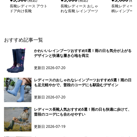
(税込)
(税込)
(税込
長靴レディース アウト
長靴レディース おしゃ
長靴レディース 
ドア向け長靴
れな長靴 レインブーツ
柄レインブーツ
ニング愛好家向
おすすめ記事一覧
かわいいレインブーツおすすめ5選！雨の日も気分が上がる
デザインと快適な履き心地を両立
更新日
2026-07-20
レディースのおしゃれなレインブーツおすすめ5選！雨の日
も足元軽やかで、普段のコーデにも馴染むデザイン
更新日
2026-07-20
レディース長靴人気おすすめ5選！雨の日も快適に歩けて、
普段のコーデにも合わせやすい
更新日
2026-07-19