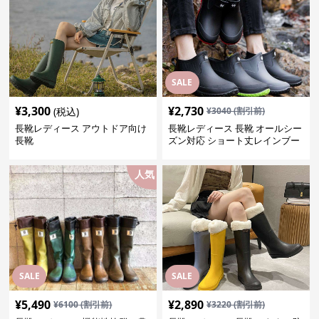
SALE
¥
3,300
¥
2,730
(税込)
¥
3040
(割引前)
長靴レディース アウトドア向け
長靴レディース 長靴 オールシー
長靴
ズン対応 ショート丈レインブー
ツ
人気
SALE
SALE
¥
5,490
¥
2,890
¥
6100
(割引前)
¥
3220
(割引前)