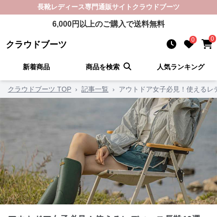
長靴レディース
専門通販サイト
クラウドブーツ
6,000
円以上のご購入で送料無料
0
0
クラウドブーツ
新着商品
商品を検索
人気ランキング
クラウドブーツ TOP
›
記事一覧
›
アウトドア女子必見！使えるレデ