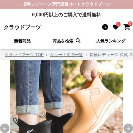
長靴レディース
専門通販サイト
クラウドブーツ
6,000
円以上のご購入で送料無料
0
0
クラウドブーツ
新着商品
商品を検索
人気ランキング
クラウドブーツ TOP
›
ショート丈の一覧
›
長靴レディース 長靴 
Previous slide
Ne