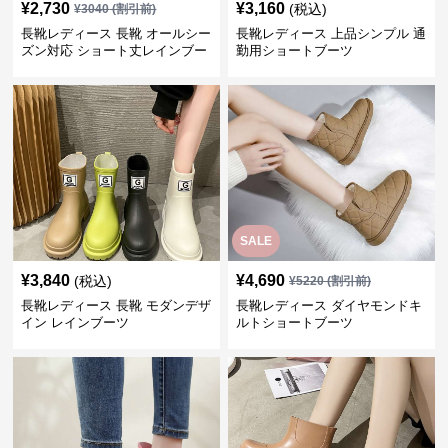
¥
2,730
¥
3,160
(税込)
¥
3040
(割引前)
長靴レディース 長靴 オールシー
長靴レディース 上品シンプル 通
ズン対応 ショート丈レインブー
勤用ショートブーツ
ツ
SALE
¥
3,840
¥
4,690
(税込)
¥
5220
(割引前)
長靴レディース 長靴 モダンデザ
長靴レディース ダイヤモンドキ
イン レインブーツ
ルトショートブーツ