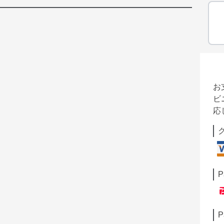
お
ビ
応
P
P