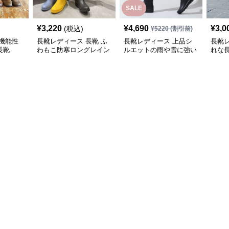
SALE
¥
3,220
¥
4,690
¥
3,0
(税込)
¥
5220
(割引前)
機能性
長靴レディース 長靴 ふ
長靴レディース 上品シ
長靴
長靴
わもこ防寒ロングレイン
ルエットの雨や雪に強い
れな
ブーツ
長靴