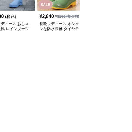
SALE
00
¥
2,840
¥
2,700
(税込)
(税込)
¥
3160
(割引前)
レディース おしゃ
長靴レディース オシャ
長靴レディース 長靴 梅
長靴 レインブーツ
レな防水長靴 ダイヤモ
雨対策 おしゃれな防水
ンドキルト
ブーツ