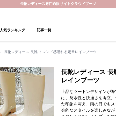
長靴レディース
専門通販サイト
クラウドブーツ
人気ランキング
記事一覧
›
長靴レディース 長靴 トレンド感溢れる定番レインブーツ
長靴レディース 長
レインブーツ
上品なツートンデザインが際
は、防水性と快適さを両立。
た印象を与え、雨の日でもス
会的なスタイルを楽しみなが