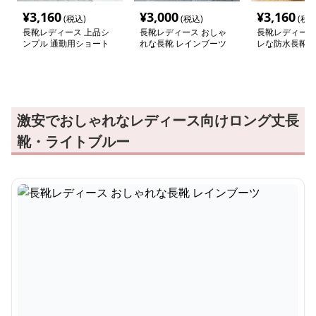
¥
3,160
¥
3,000
¥
3,160
(税込)
(税込)
(税込
長靴レディース 上品シ
長靴レディース おしゃ
長靴レディース
ンプル 通勤用ショート
れな長靴 レインブーツ
レな防水長靴 
ブーツ
ンドキルト
激安でおしゃれなレディース向けロング丈長
靴・ライトブルー