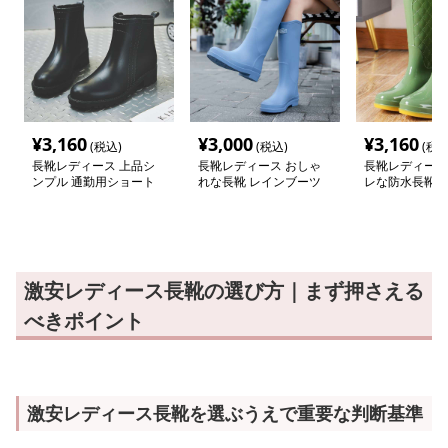
¥
3,160
¥
3,000
¥
3,160
(税込)
(税込)
(税込
長靴レディース 上品シ
長靴レディース おしゃ
長靴レディース
ンプル 通勤用ショート
れな長靴 レインブーツ
レな防水長靴 
ブーツ
ンドキルト
激安レディース長靴の選び方｜まず押さえる
べきポイント
激安レディース長靴を選ぶうえで重要な判断基準