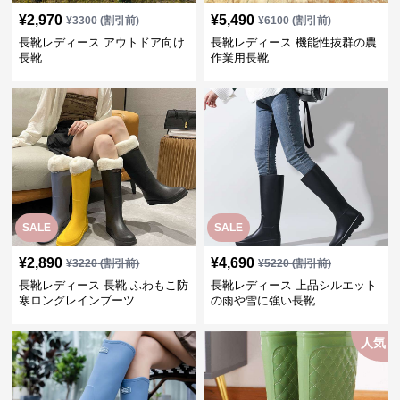
¥
2,970
¥
5,490
¥
3300
(割引前)
¥
6100
(割引前)
長靴レディース アウトドア向け
長靴レディース 機能性抜群の農
長靴
作業用長靴
SALE
SALE
¥
2,890
¥
4,690
¥
3220
(割引前)
¥
5220
(割引前)
長靴レディース 長靴 ふわもこ防
長靴レディース 上品シルエット
寒ロングレインブーツ
の雨や雪に強い長靴
人気