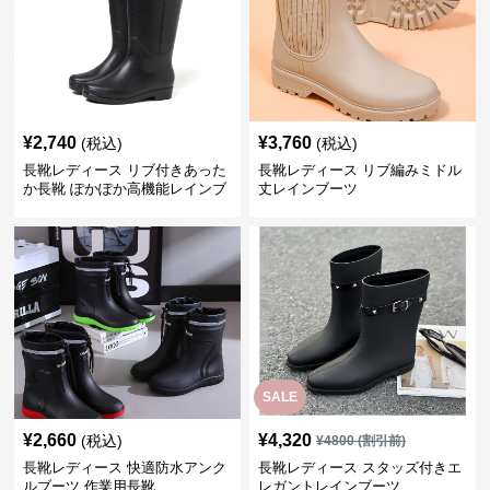
¥
2,740
¥
3,760
(税込)
(税込)
長靴レディース リブ付きあった
長靴レディース リブ編みミドル
か長靴 ぽかぽか高機能レインブ
丈レインブーツ
ーツ
SALE
¥
2,660
¥
4,320
(税込)
¥
4800
(割引前)
長靴レディース 快適防水アンク
長靴レディース スタッズ付きエ
ルブーツ 作業用長靴
レガントレインブーツ