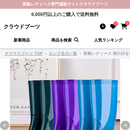
長靴レディース
専門通販サイト
クラウドブーツ
6,000
円以上のご購入で送料無料
0
0
クラウドブーツ
新着商品
商品を検索
人気ランキング
クラウドブーツ TOP
›
ロング丈の一覧
›
長靴レディース 雨の日
Previous slide
Ne