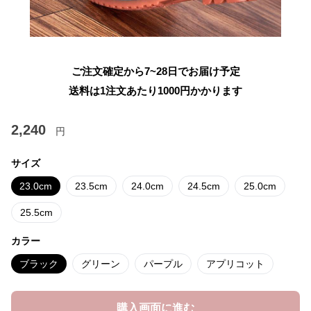
ご注文確定から7~28日でお届け予定
送料は1注文あたり
1000
円かかります
2,240
円
サイズ
23.0cm
23.5cm
24.0cm
24.5cm
25.0cm
25.5cm
カラー
ブラック
グリーン
パープル
アプリコット
購入画面に進む