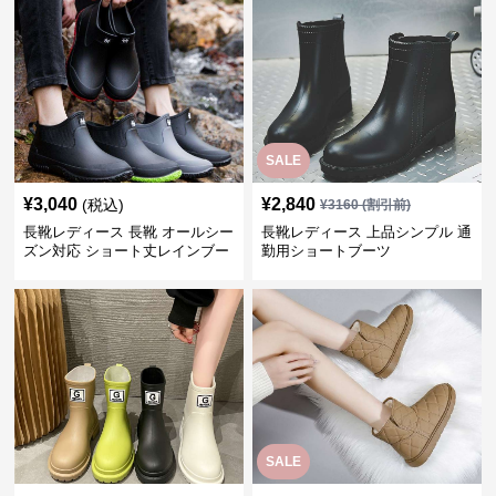
SALE
¥
3,040
¥
2,840
(税込)
¥
3160
(割引前)
長靴レディース 長靴 オールシー
長靴レディース 上品シンプル 通
ズン対応 ショート丈レインブー
勤用ショートブーツ
ツ
SALE