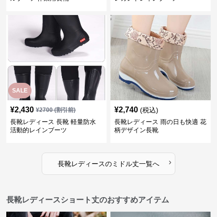
SALE
¥
2,430
¥
2,740
(税込)
¥
2700
(割引前)
長靴レディース 長靴 軽量防水
長靴レディース 雨の日も快適 花
活動的レインブーツ
柄デザイン長靴
›
長靴レディース
の
ミドル丈
一覧へ
長靴レディースショート丈のおすすめアイテム