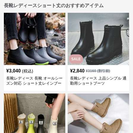
長靴レディースショート丈のおすすめアイテム
SALE
¥
3,040
¥
2,840
(税込)
¥
3160
(割引前)
長靴レディース 長靴 オールシー
長靴レディース 上品シンプル 通
ズン対応 ショート丈レインブー
勤用ショートブーツ
ツ