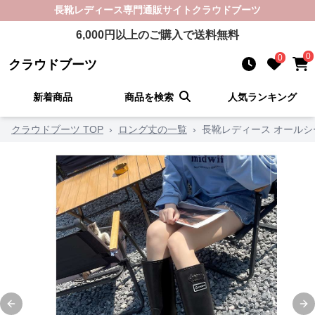
長靴レディース
専門通販サイト
クラウドブーツ
6,000
円以上のご購入で送料無料
0
0
クラウドブーツ
新着商品
商品を検索
人気ランキング
クラウドブーツ TOP
›
ロング丈の一覧
›
長靴レディース オール
Previous slide
Ne