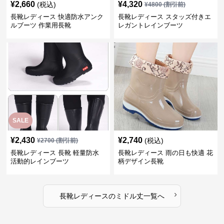
¥
2,660
¥
4,320
(税込)
¥
4800
(割引前)
長靴レディース 快適防水アンク
長靴レディース スタッズ付きエ
ルブーツ 作業用長靴
レガントレインブーツ
SALE
¥
2,430
¥
2,740
(税込)
¥
2700
(割引前)
長靴レディース 長靴 軽量防水
長靴レディース 雨の日も快適 花
活動的レインブーツ
柄デザイン長靴
›
長靴レディース
の
ミドル丈
一覧へ