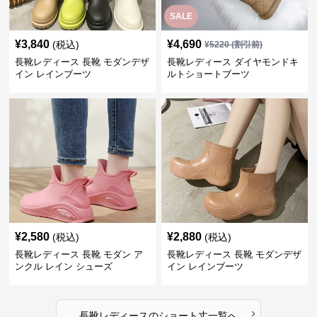
SALE
¥
3,840
¥
4,690
(税込)
¥
5220
(割引前)
長靴レディース 長靴 モダンデザ
長靴レディース ダイヤモンドキ
イン レインブーツ
ルトショートブーツ
¥
2,580
¥
2,880
(税込)
(税込)
長靴レディース 長靴 モダン ア
長靴レディース 長靴 モダンデザ
ンクル レイン シューズ
イン レインブーツ
›
長靴レディース
の
ショート丈
一覧へ