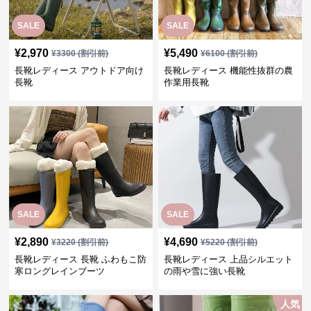
SALE
SALE
¥
2,970
¥
5,490
¥
3300
(割引前)
¥
6100
(割引前)
長靴レディース アウトドア向け
長靴レディース 機能性抜群の農
長靴
作業用長靴
SALE
SALE
¥
2,890
¥
4,690
¥
3220
(割引前)
¥
5220
(割引前)
長靴レディース 長靴 ふわもこ防
長靴レディース 上品シルエット
寒ロングレインブーツ
の雨や雪に強い長靴
人気