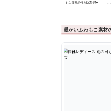
トな目玉柄付き防寒長靴
こ
ー
暖かいふわもこ素材