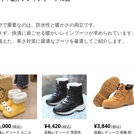
びで重要なのは、防水性と暖かさの両立です。
さず、快適に過ごせる暖かいレインブーツが求められています
備えた、寒さ対策に最適なブーツを厳選してご紹介します。
4,000
¥
4,420
¥
3,840
(税込)
(税込)
(税込)
靴レディース もこも
長靴レディース 雪景色
長靴レディース 長靴 防