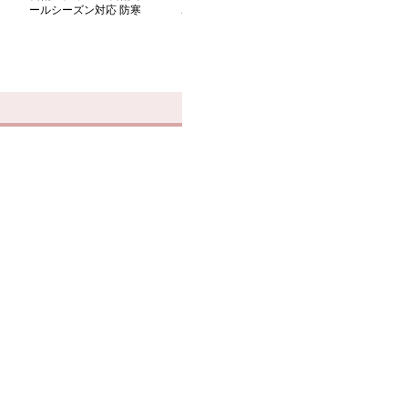
ールシーズン対応 防寒
こもこ防寒ブーツ ショ
ア付き防水ショ
ブーツ
ート丈
ツ