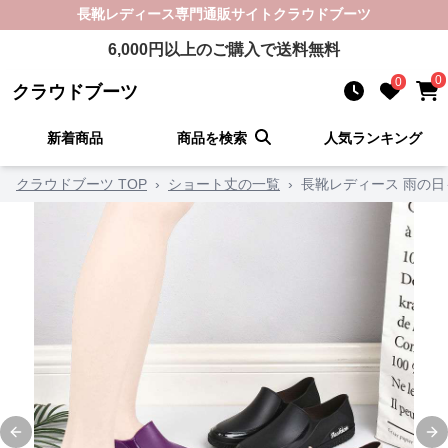
長靴レディース
専門通販サイト
クラウドブーツ
6,000
円以上のご購入で送料無料
0
0
クラウドブーツ
新着商品
商品を検索
人気ランキング
クラウドブーツ TOP
›
ショート丈の一覧
›
長靴レディース 雨の日
Previous slide
Ne