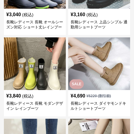
¥
3,040
¥
3,160
(税込)
(税込)
長靴レディース 長靴 オールシー
長靴レディース 上品シンプル 通
ズン対応 ショート丈レインブー
勤用ショートブーツ
ツ
SALE
¥
3,840
¥
4,690
(税込)
¥
5220
(割引前)
長靴レディース 長靴 モダンデザ
長靴レディース ダイヤモンドキ
イン レインブーツ
ルトショートブーツ