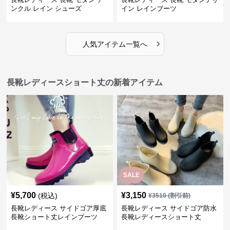
ンクル レイン シューズ
イン レインブーツ
›
人気アイテム一覧へ
長靴レディースショート丈の新着アイテム
SALE
¥
5,700
¥
3,150
(税込)
¥
3510
(割引前)
長靴レディース サイドゴア厚底
長靴レディース サイドゴア防水
長靴ショート丈レインブーツ
長靴レディースショート丈