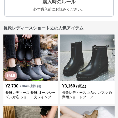
購入時のルール
必ず購入前にお読みください。
長靴レディースショート丈の人気アイテム
SALE
¥
2,730
¥
3,160
(税込)
¥
3040
(割引前)
長靴レディース 長靴 オールシー
長靴レディース 上品シンプル 通
ズン対応 ショート丈レインブー
勤用ショートブーツ
ツ