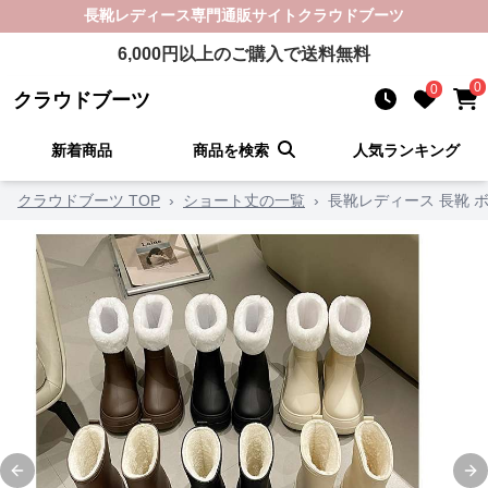
長靴レディース
専門通販サイト
クラウドブーツ
6,000
円以上のご購入で送料無料
0
0
クラウドブーツ
新着商品
商品を検索
人気ランキング
クラウドブーツ TOP
›
ショート丈の一覧
›
長靴レディース 長靴 
Previous slide
Ne