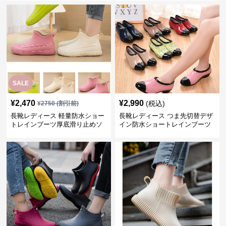
SALE
¥
2,470
¥
2,990
(税込)
¥
2750
(割引前)
長靴レディース 軽量防水ショー
長靴レディース つま先切替デザ
トレインブーツ厚底滑り止めソ
イン防水ショートレインブーツ
ール