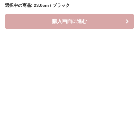
選択中の商品: 23.0cm / ブラック
選択中の商品: 23.0cm / ブラック
購入画面に進む
購入画面に進む
クラウドブーツ
について
会社概要
利用規約