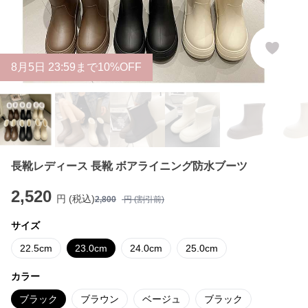
8
月
5
日 23:59まで10%OFF
長靴レディース 長靴 ボアライニング防水ブーツ
2,520
円 (税込)
2,800
円 (割引前)
サイズ
22.5cm
23.0cm
24.0cm
25.0cm
カラー
ブラック
ブラウン
ベージュ
ブラック