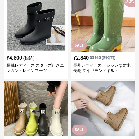
人気
SALE
¥
4,800
¥
2,840
(税込)
¥
3160
(割引前)
長靴レディース スタッズ付きエ
長靴レディース オシャレな防水
レガントレインブーツ
長靴 ダイヤモンドキルト
SALE