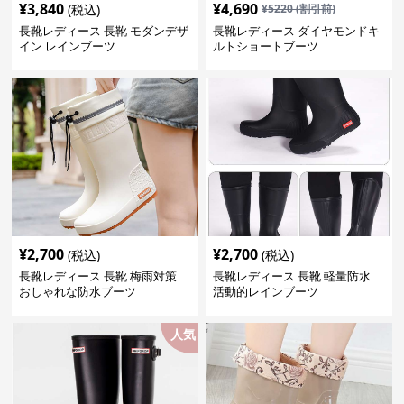
¥
3,840
¥
4,690
(税込)
¥
5220
(割引前)
長靴レディース 長靴 モダンデザ
長靴レディース ダイヤモンドキ
イン レインブーツ
ルトショートブーツ
¥
2,700
¥
2,700
(税込)
(税込)
長靴レディース 長靴 梅雨対策
長靴レディース 長靴 軽量防水
おしゃれな防水ブーツ
活動的レインブーツ
人気