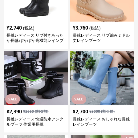
¥
2,740
¥
3,760
(税込)
(税込)
長靴レディース リブ付きあった
長靴レディース リブ編みミドル
か長靴 ぽかぽか高機能レインブ
丈レインブーツ
ーツ
SALE
SALE
¥
2,390
¥
2,700
¥
2660
(割引前)
¥
3000
(割引前)
長靴レディース 快適防水アンク
長靴レディース おしゃれな長靴
ルブーツ 作業用長靴
レインブーツ