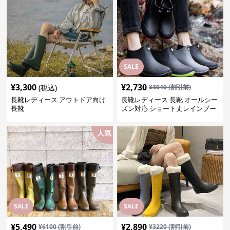
SALE
¥
3,300
¥
2,730
(税込)
¥
3040
(割引前)
長靴レディース アウトドア向け
長靴レディース 長靴 オールシー
長靴
ズン対応 ショート丈レインブー
ツ
人気
SALE
SALE
¥
5,490
¥
2,890
¥
6100
(割引前)
¥
3220
(割引前)