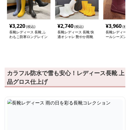
¥
3,220
¥
2,740
¥
3,960
(税込)
(税込)
(税込
長靴レディース 長靴 ふ
長靴レディース 長靴 快
長靴レディース 
わもこ防寒ロングレイン
適オシャレ 艶やか雨靴
ールシーズン対
ブーツ
ブーツ
カラフル防水で雪も安心！レディース長靴 上
品グロス仕上げ