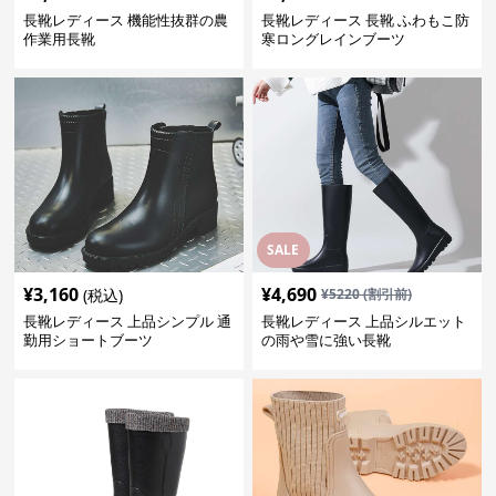
長靴レディース 機能性抜群の農
長靴レディース 長靴 ふわもこ防
作業用長靴
寒ロングレインブーツ
SALE
¥
3,160
¥
4,690
(税込)
¥
5220
(割引前)
長靴レディース 上品シンプル 通
長靴レディース 上品シルエット
勤用ショートブーツ
の雨や雪に強い長靴