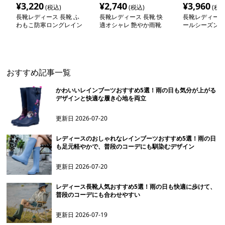
¥
3,220
¥
2,740
¥
3,960
(税込)
(税込)
(税込
長靴レディース 長靴 ふ
長靴レディース 長靴 快
長靴レディース 
わもこ防寒ロングレイン
適オシャレ 艶やか雨靴
ールシーズン対
ブーツ
ブーツ
おすすめ記事一覧
かわいいレインブーツおすすめ5選！雨の日も気分が上がる
デザインと快適な履き心地を両立
更新日
2026-07-20
レディースのおしゃれなレインブーツおすすめ5選！雨の日
も足元軽やかで、普段のコーデにも馴染むデザイン
更新日
2026-07-20
レディース長靴人気おすすめ5選！雨の日も快適に歩けて、
普段のコーデにも合わせやすい
更新日
2026-07-19