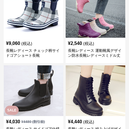
¥
9,060
¥
2,540
(税込)
(税込)
長靴レディース チェック柄サイ
長靴レディース 運動靴風デザイ
ドゴアショート長靴
ン防水長靴レディースミドル丈
SALE
¥
4,030
¥
4,440
(税込)
¥
4480
(割引前)
長靴レディース サイドゴア仕様
長靴レディース 編み上げデザイ