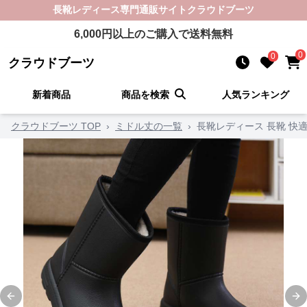
長靴レディース
専門通販サイト
クラウドブーツ
6,000
円以上のご購入で送料無料
0
0
クラウドブーツ
新着商品
商品を検索
人気ランキング
クラウドブーツ TOP
›
ミドル丈の一覧
›
長靴レディース 長靴 快
Previous slide
Ne