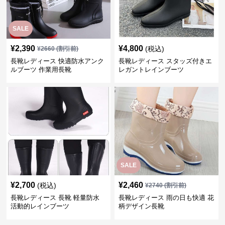
SALE
¥
2,390
¥
4,800
(税込)
¥
2660
(割引前)
長靴レディース 快適防水アンク
長靴レディース スタッズ付きエ
ルブーツ 作業用長靴
レガントレインブーツ
SALE
¥
2,700
¥
2,460
(税込)
¥
2740
(割引前)
長靴レディース 長靴 軽量防水
長靴レディース 雨の日も快適 花
活動的レインブーツ
柄デザイン長靴