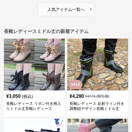
›
人気アイテム一覧へ
長靴レディースミドル丈の新着アイテム
SALE
¥
3,050
¥
4,290
(税込)
¥
4770
(割引前)
長靴レディース リボン付き柄入
長靴レディース 反射ライン付き
りミドル丈長靴レディース
調整紐デザイン長靴ミドル丈