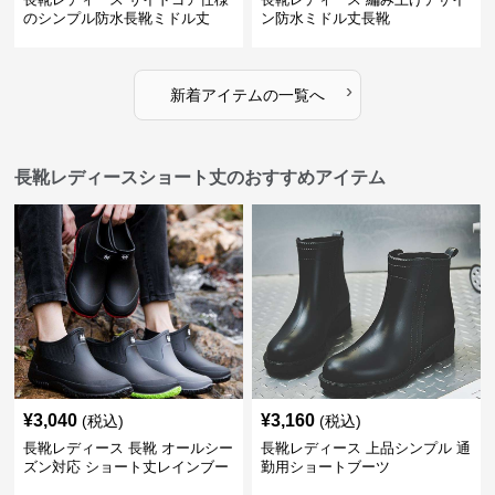
のシンプル防水長靴ミドル丈
ン防水ミドル丈長靴
›
新着アイテムの一覧へ
長靴レディースショート丈のおすすめアイテム
¥
3,040
¥
3,160
(税込)
(税込)
長靴レディース 長靴 オールシー
長靴レディース 上品シンプル 通
ズン対応 ショート丈レインブー
勤用ショートブーツ
ツ