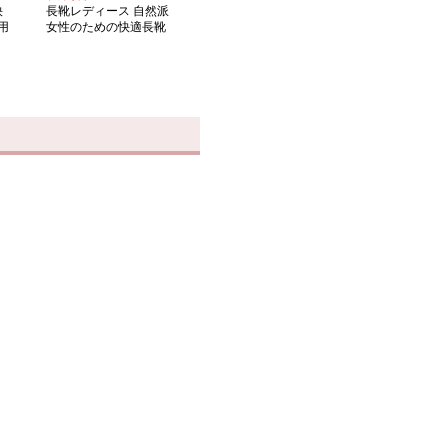
快
長靴レディース 自然派
用
女性のための快適長靴