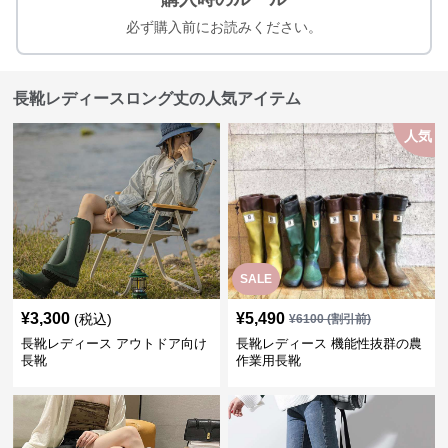
必ず購入前にお読みください。
長靴レディースロング丈の人気アイテム
人気
SALE
¥
3,300
¥
5,490
(税込)
¥
6100
(割引前)
長靴レディース アウトドア向け
長靴レディース 機能性抜群の農
長靴
作業用長靴