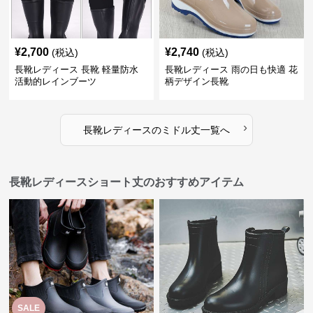
¥
2,700
¥
2,740
(税込)
(税込)
長靴レディース 長靴 軽量防水
長靴レディース 雨の日も快適 花
活動的レインブーツ
柄デザイン長靴
›
長靴レディース
の
ミドル丈
一覧へ
長靴レディースショート丈のおすすめアイテム
SALE