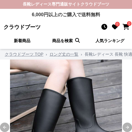
長靴レディース
専門通販サイト
クラウドブーツ
6,000
円以上のご購入で送料無料
0
0
クラウドブーツ
新着商品
商品を検索
人気ランキング
クラウドブーツ TOP
›
ロング丈の一覧
›
長靴レディース 長靴 快
Previous slide
Ne