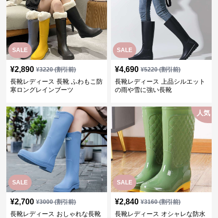
SALE
SALE
¥
2,890
¥
4,690
¥
3220
(割引前)
¥
5220
(割引前)
長靴レディース 長靴 ふわもこ防
長靴レディース 上品シルエット
寒ロングレインブーツ
の雨や雪に強い長靴
人気
SALE
SALE
¥
2,700
¥
2,840
¥
3000
(割引前)
¥
3160
(割引前)
長靴レディース おしゃれな長靴
長靴レディース オシャレな防水