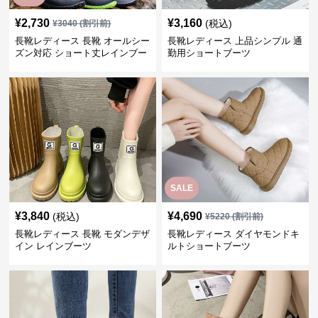
¥
2,730
¥
3,160
(税込)
¥
3040
(割引前)
長靴レディース 長靴 オールシー
長靴レディース 上品シンプル 通
ズン対応 ショート丈レインブー
勤用ショートブーツ
ツ
SALE
¥
3,840
¥
4,690
(税込)
¥
5220
(割引前)
長靴レディース 長靴 モダンデザ
長靴レディース ダイヤモンドキ
イン レインブーツ
ルトショートブーツ