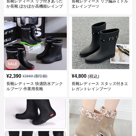
長靴レディース リブ付きあった
長靴レディース リブ編みミドル
か長靴 ぽかぽか高機能レインブ
丈レインブーツ
ーツ
SALE
¥
2,390
¥
4,800
(税込)
¥
2660
(割引前)
長靴レディース 快適防水アンク
長靴レディース スタッズ付きエ
ルブーツ 作業用長靴
レガントレインブーツ