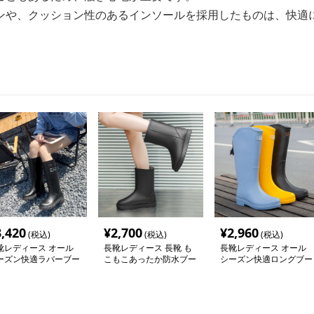
ンや、クッション性のあるインソールを採用したものは、快適
3,420
¥
2,700
¥
2,960
(税込)
(税込)
(税込)
靴レディース オール
長靴レディース 長靴 も
長靴レディース オール
ーズン快適ラバーブー
こもこあったか防水ブー
シーズン快適ロングブー
ツ
ツ