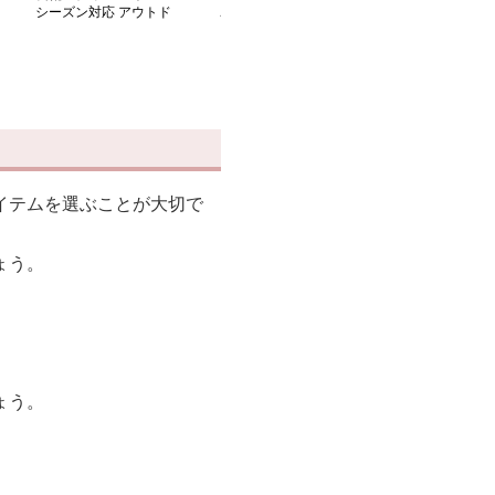
シーズン対応 アウトド
こ裏地付き 防水ショー
も快適 ふわも
ア長靴
トブーツ
ューズ
イテムを選ぶことが大切で
ょう。
ょう。
。