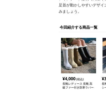
足首が動かしやすいデザイ
みましょう。
今回紹介する商品一覧
¥
4,000
¥
(税込)
長靴レディース 長靴 高
長
級ファー付き防寒ラバー
シ
ブーツ
ツ