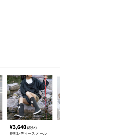
¥
3,640
¥
2,580
¥
2,420
(税込)
(税込)
(税込
長靴レディース オール
長靴レディース ふわも
長靴レディース