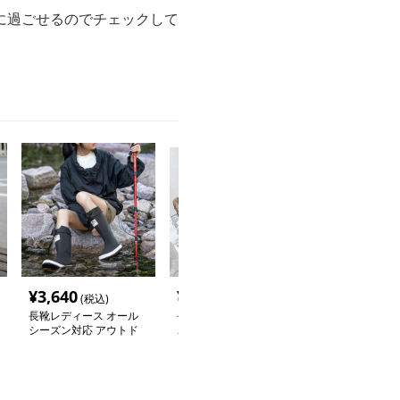
に過ごせるのでチェックして
¥
3,640
¥
2,580
¥
2,420
(税込)
(税込)
(税込
長靴レディース オール
長靴レディース ふわも
長靴レディース
シーズン対応 アウトド
こ裏地付き 防水ショー
も快適 ふわも
ア長靴
トブーツ
ューズ