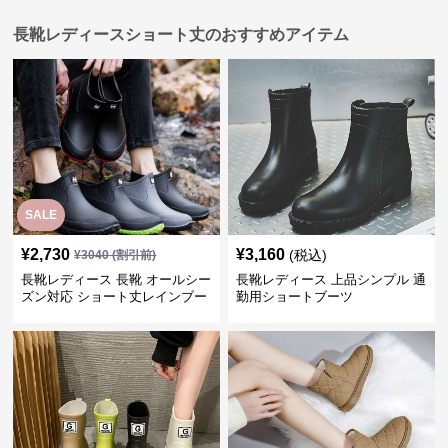
長靴レディースショート丈のおすすめアイテム
SALE
¥
2,730
¥
3,160
(税込)
¥
3040
(割引前)
長靴レディース 長靴 オールシー
長靴レディース 上品シンプル 通
ズン対応 ショート丈レインブー
勤用ショートブーツ
ツ