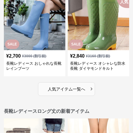
人気
SALE
SALE
¥
2,700
¥
2,840
¥
3000
(割引前)
¥
3160
(割引前)
長靴レディース おしゃれな長靴
長靴レディース オシャレな防水
レインブーツ
長靴 ダイヤモンドキルト
›
人気アイテム一覧へ
長靴レディースロング丈の新着アイテム