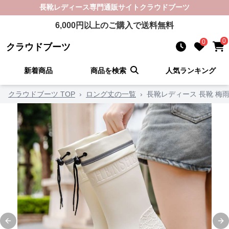
長靴レディース
専門通販サイト
クラウドブーツ
6,000
円以上のご購入で送料無料
0
0
クラウドブーツ
新着商品
商品を検索
人気ランキング
クラウドブーツ TOP
›
ロング丈の一覧
›
長靴レディース 長靴 梅
Previous slide
Ne