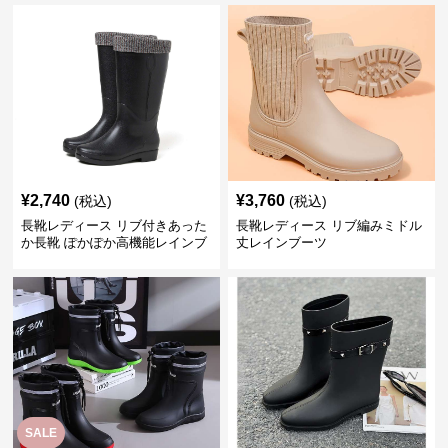
¥
2,740
¥
3,760
(税込)
(税込)
長靴レディース リブ付きあった
長靴レディース リブ編みミドル
か長靴 ぽかぽか高機能レインブ
丈レインブーツ
ーツ
SALE