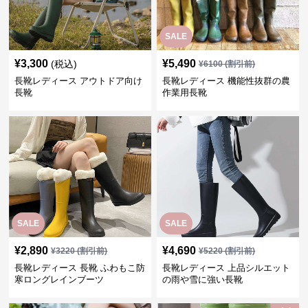
SALE
¥
3,300
¥
5,490
(税込)
¥
6100
(割引前)
長靴レディース アウトドア向け
長靴レディース 機能性抜群の農
長靴
作業用長靴
SALE
SALE
¥
2,890
¥
4,690
¥
3220
(割引前)
¥
5220
(割引前)
長靴レディース 長靴 ふわもこ防
長靴レディース 上品シルエット
寒ロングレインブーツ
の雨や雪に強い長靴