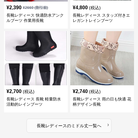
¥
2,390
¥
4,800
(税込)
¥
2660
(割引前)
長靴レディース 快適防水アンク
長靴レディース スタッズ付きエ
ルブーツ 作業用長靴
レガントレインブーツ
¥
2,700
¥
2,740
(税込)
(税込)
長靴レディース 長靴 軽量防水
長靴レディース 雨の日も快適 花
活動的レインブーツ
柄デザイン長靴
›
長靴レディース
の
ミドル丈
一覧へ