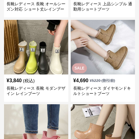
長靴レディース 長靴 オールシー
長靴レディース 上品シンプル 通
ズン対応 ショート丈レインブー
勤用ショートブーツ
ツ
SALE
¥
3,840
¥
4,690
(税込)
¥
5220
(割引前)
長靴レディース 長靴 モダンデザ
長靴レディース ダイヤモンドキ
イン レインブーツ
ルトショートブーツ