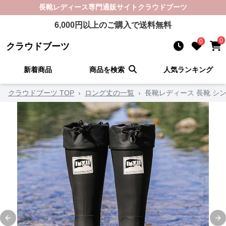
長靴レディース
専門通販サイト
クラウドブーツ
6,000
円以上のご購入で送料無料
0
0
クラウドブーツ
新着商品
商品を検索
人気ランキング
クラウドブーツ TOP
›
ロング丈の一覧
›
長靴レディース 長靴 シ
Previous slide
Ne