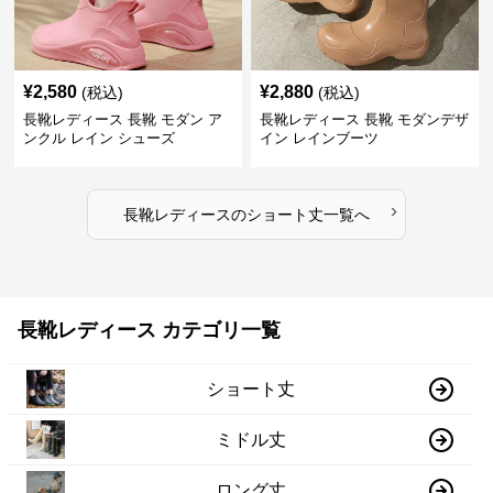
¥
2,580
¥
2,880
(税込)
(税込)
長靴レディース 長靴 モダン ア
長靴レディース 長靴 モダンデザ
ンクル レイン シューズ
イン レインブーツ
›
長靴レディース
の
ショート丈
一覧へ
長靴レディース カテゴリ一覧
ショート丈
ミドル丈
ロング丈