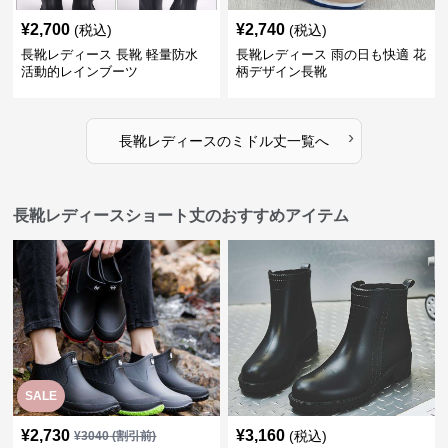
¥
2,700
¥
2,740
(税込)
(税込)
長靴レディース 長靴 軽量防水
長靴レディース 雨の日も快適 花
活動的レインブーツ
柄デザイン長靴
›
長靴レディース
の
ミドル丈
一覧へ
長靴レディースショート丈のおすすめアイテム
SALE
¥
2,730
¥
3,160
(税込)
¥
3040
(割引前)