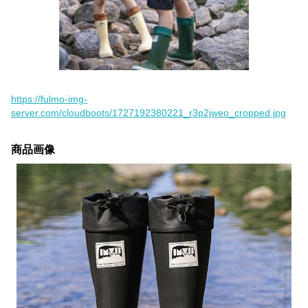
https://fulmo-img-
server.com/cloudboots/1727192380221_r3p2jweo_cropped.jpg
商品画像