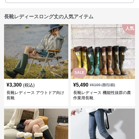
長靴レディースロング丈の人気アイテム
人気
SALE
¥
3,300
¥
5,490
(税込)
¥
6100
(割引前)
長靴レディース アウトドア向け
長靴レディース 機能性抜群の農
長靴
作業用長靴