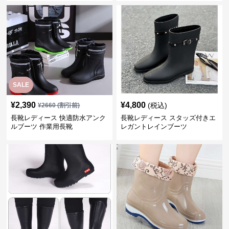
SALE
¥
2,390
¥
4,800
(税込)
¥
2660
(割引前)
長靴レディース 快適防水アンク
長靴レディース スタッズ付きエ
ルブーツ 作業用長靴
レガントレインブーツ