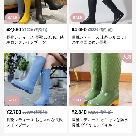
SALE
SALE
¥
2,890
¥
4,690
¥
3220
(割引前)
¥
5220
(割引前)
長靴レディース 長靴 ふわもこ防
長靴レディース 上品シルエット
寒ロングレインブーツ
の雨や雪に強い長靴
人気
SALE
SALE
¥
2,700
¥
2,840
¥
3000
(割引前)
¥
3160
(割引前)
長靴レディース おしゃれな長靴
長靴レディース オシャレな防水
レインブーツ
長靴 ダイヤモンドキルト