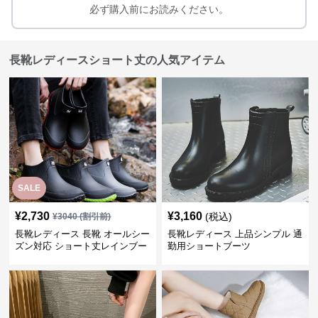
必ず購入前にお読みください。
長靴レディースショート丈の人気アイテム
SALE
¥
2,730
¥
3,160
(税込)
¥
3040
(割引前)
長靴レディース 長靴 オールシー
長靴レディース 上品シンプル 通
ズン対応 ショート丈レインブー
勤用ショートブーツ
ツ