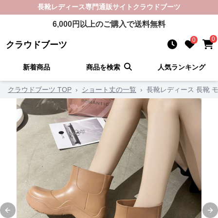
長靴レディース
専門通販サイト
クラウドブーツ
6,000
円以上のご購入で送料無料
0
0
クラウドブーツ
新着商品
商品を検索
人気ランキング
クラウドブーツ TOP
›
ショート丈の一覧
›
長靴レディース 長靴 
Previous slide
Ne