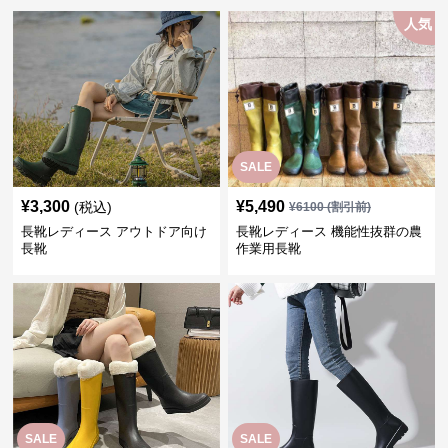
人気
SALE
¥
3,300
¥
5,490
(税込)
¥
6100
(割引前)
長靴レディース アウトドア向け
長靴レディース 機能性抜群の農
長靴
作業用長靴
SALE
SALE