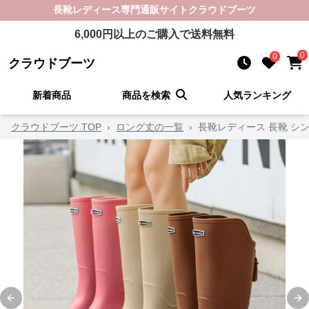
長靴レディース
専門通販サイト
クラウドブーツ
6,000
円以上のご購入で送料無料
0
0
クラウドブーツ
新着商品
商品を検索
人気ランキング
クラウドブーツ TOP
›
ロング丈の一覧
›
長靴レディース 長靴 シ
Previous slide
Ne