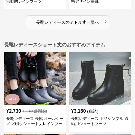
活動的レインブーツ
柄デザイン長靴
›
長靴レディース
の
ミドル丈
一覧へ
長靴レディースショート丈のおすすめアイテム
SALE
¥
2,730
¥
3,160
(税込)
¥
3040
(割引前)
長靴レディース 長靴 オールシー
長靴レディース 上品シンプル 通
ズン対応 ショート丈レインブー
勤用ショートブーツ
ツ