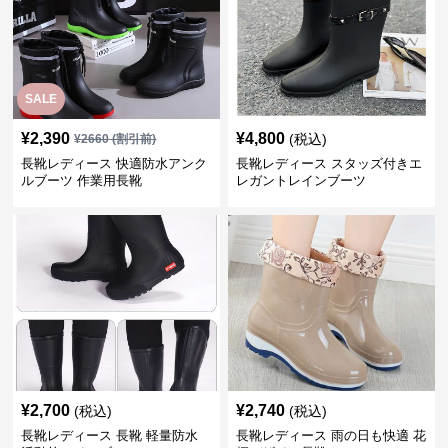
SALE
¥
2,390
¥
4,800
(税込)
¥
2660
(割引前)
長靴レディース 快適防水アンク
長靴レディース スタッズ付きエ
ルブーツ 作業用長靴
レガントレインブーツ
¥
2,700
¥
2,740
(税込)
(税込)
長靴レディース 長靴 軽量防水
長靴レディース 雨の日も快適 花