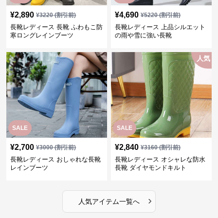
¥
2,890
¥
4,690
¥
3220
(割引前)
¥
5220
(割引前)
長靴レディース 長靴 ふわもこ防
長靴レディース 上品シルエット
寒ロングレインブーツ
の雨や雪に強い長靴
人気
SALE
SALE
¥
2,700
¥
2,840
¥
3000
(割引前)
¥
3160
(割引前)
長靴レディース おしゃれな長靴
長靴レディース オシャレな防水
レインブーツ
長靴 ダイヤモンドキルト
›
人気アイテム一覧へ