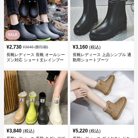
SALE
¥
2,730
¥
3,160
(税込)
¥
3040
(割引前)
長靴レディース 長靴 オールシー
長靴レディース 上品シンプル 通
ズン対応 ショート丈レインブー
勤用ショートブーツ
ツ
¥
3,840
¥
5,220
(税込)
(税込)