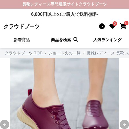
長靴レディース
専門通販サイト
クラウドブーツ
6,000
円以上のご購入で送料無料
0
0
クラウドブーツ
新着商品
商品を検索
人気ランキング
クラウドブーツ TOP
›
ショート丈の一覧
›
長靴レディース 長靴 
Previous slide
Ne