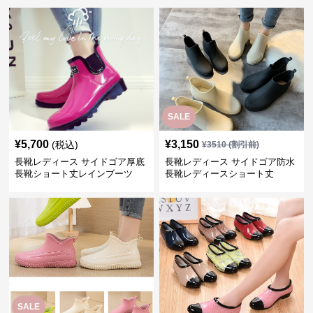
SALE
¥
5,700
¥
3,150
(税込)
¥
3510
(割引前)
長靴レディース サイドゴア厚底
長靴レディース サイドゴア防水
長靴ショート丈レインブーツ
長靴レディースショート丈
SALE