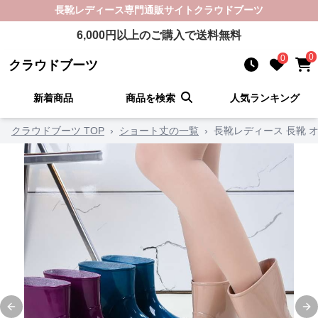
長靴レディース
専門通販サイト
クラウドブーツ
6,000
円以上のご購入で送料無料
0
0
クラウドブーツ
新着商品
商品を検索
人気ランキング
クラウドブーツ TOP
›
ショート丈の一覧
›
長靴レディース 長靴 
Previous slide
Ne