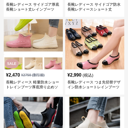
長靴レディース サイドゴア厚底
長靴レディース サイドゴア防水
長靴ショート丈レインブーツ
長靴レディースショート丈
SALE
¥
2,470
¥
2,990
(税込)
¥
2750
(割引前)
長靴レディース 軽量防水ショー
長靴レディース つま先切替デザ
トレインブーツ厚底滑り止めソ
イン防水ショートレインブーツ
ール