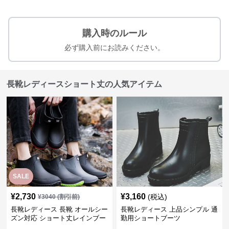
購入時のルール
必ず購入前にお読みください。
長靴レディースショート丈の人気アイテム
SALE
¥
2,730
¥
3,160
(税込)
¥
3040
(割引前)
長靴レディース 長靴 オールシー
長靴レディース 上品シンプル 通
ズン対応 ショート丈レインブー
勤用ショートブーツ
ツ