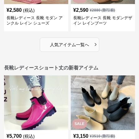
¥
2,580
¥
2,590
(税込)
¥
2880
(割引前)
長靴レディース 長靴 モダン ア
長靴レディース 長靴 モダンデザ
ンクル レイン シューズ
イン レインブーツ
›
人気アイテム一覧へ
長靴レディースショート丈の新着アイテム
SALE
¥
5,700
¥
3,150
(税込)
¥
3510
(割引前)