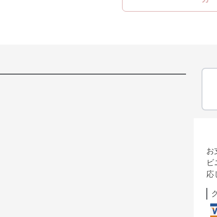
お
ビ
応