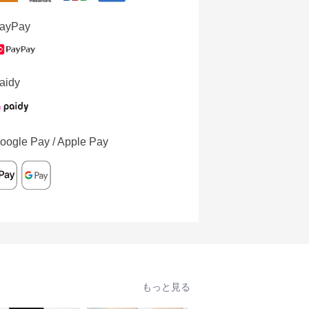
ayPay
aidy
oogle Pay / Apple Pay
もっと見る