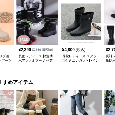
SALE
¥
2,390
¥
4,800
¥
2,7
(税込)
¥
2660
(割引前)
リブ編
長靴レディース 快適防
長靴レディース スタッ
長靴レ
ンブーツ
水アンクルブーツ 作業
ズ付きエレガントレイン
量防
用長靴
ブーツ
ーツ
すすめアイテム
人気