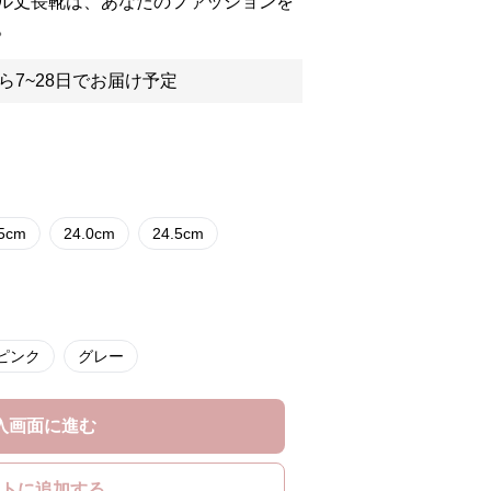
ル丈長靴は、あなたのファッションを
。
ら7~28日でお届け予定
.5cm
24.0cm
24.5cm
ピンク
グレー
入画面に進む
トに追加する