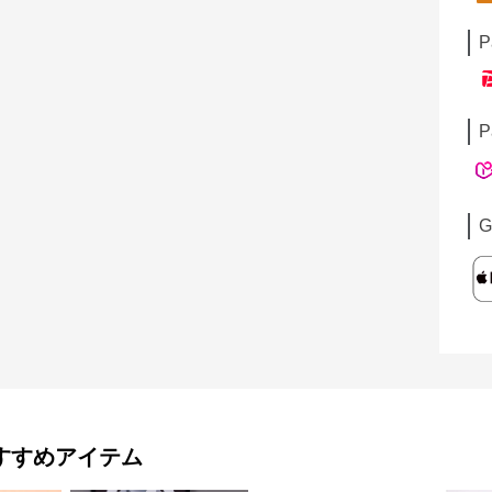
P
P
G
すすめアイテム