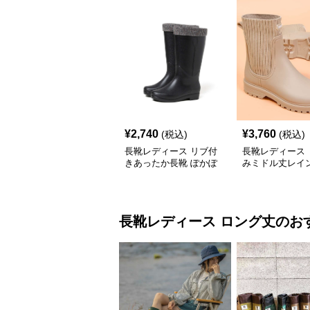
¥
2,740
¥
3,760
(税込)
(税込)
長靴レディース リブ付
長靴レディース 
きあったか長靴 ぽかぽ
みミドル丈レイ
か高機能レインブーツ
長靴レディース
ロング丈
のお