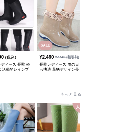
SALE
SALE
00
¥
2,460
¥
3,940
(税込)
¥
2740
(割引前)
¥
4380
(割引前)
ディース 長靴 軽
長靴レディース 雨の日
長靴レディース 艶やか
水 活動的レインブ
も快適 花柄デザイン長
美脚シルエット長靴
靴
もっと見る
人気