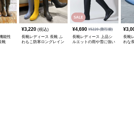
SALE
¥
3,220
¥
4,690
¥
3,0
(税込)
¥
5220
(割引前)
機能性
長靴レディース 長靴 ふ
長靴レディース 上品シ
長靴
長靴
わもこ防寒ロングレイン
ルエットの雨や雪に強い
れな
ブーツ
長靴