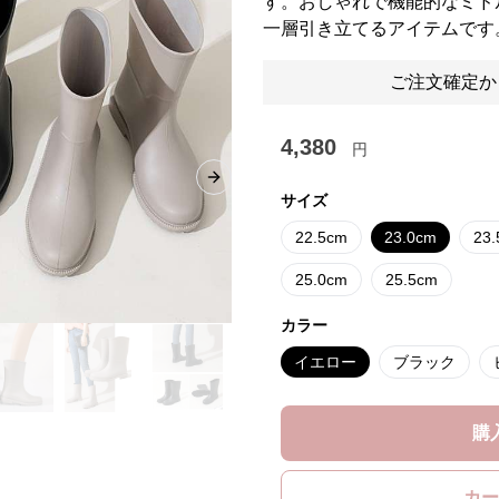
す。おしゃれで機能的なミド
一層引き立てるアイテムです
ご注文確定か
4,380
円
Next slide
サイズ
22.5cm
23.0cm
23
25.0cm
25.5cm
カラー
イエロー
ブラック
購
カー