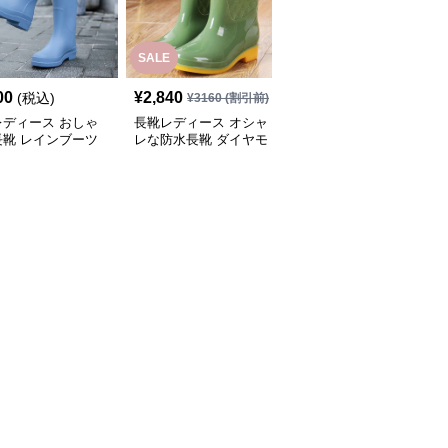
SALE
00
¥
2,840
¥
2,700
(税込)
(税込)
¥
3160
(割引前)
レディース おしゃ
長靴レディース オシャ
長靴レディース 長靴 梅
長靴 レインブーツ
レな防水長靴 ダイヤモ
雨対策 おしゃれな防水
ンドキルト
ブーツ