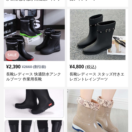
ーツ
SALE
¥
2,390
¥
4,800
(税込)
¥
2660
(割引前)
長靴レディース 快適防水アンク
長靴レディース スタッズ付きエ
ルブーツ 作業用長靴
レガントレインブーツ