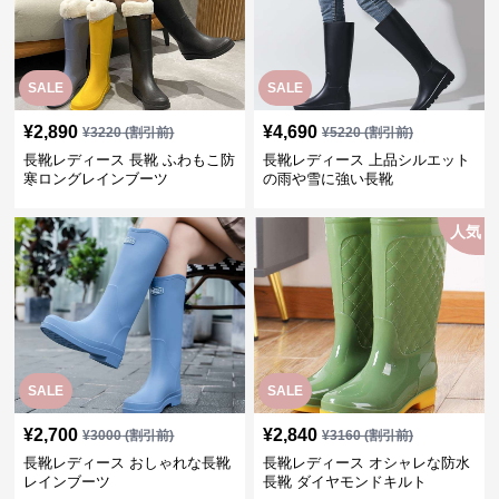
SALE
SALE
¥
2,890
¥
4,690
¥
3220
(割引前)
¥
5220
(割引前)
長靴レディース 長靴 ふわもこ防
長靴レディース 上品シルエット
寒ロングレインブーツ
の雨や雪に強い長靴
人気
SALE
SALE
¥
2,700
¥
2,840
¥
3000
(割引前)
¥
3160
(割引前)
長靴レディース おしゃれな長靴
長靴レディース オシャレな防水
レインブーツ
長靴 ダイヤモンドキルト