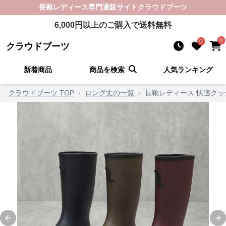
長靴レディース
専門通販サイト
クラウドブーツ
6,000
円以上のご購入で送料無料
0
0
クラウドブーツ
新着商品
商品を検索
人気ランキング
クラウドブーツ TOP
›
ロング丈の一覧
›
長靴レディース 快適ク
Previous slide
Ne