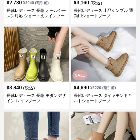
¥
2,730
¥
3,160
(税込)
¥
3040
(割引前)
長靴レディース 長靴 オールシー
長靴レディース 上品シンプル 通
ズン対応 ショート丈レインブー
勤用ショートブーツ
ツ
SALE
¥
3,840
¥
4,690
(税込)
¥
5220
(割引前)
長靴レディース 長靴 モダンデザ
長靴レディース ダイヤモンドキ
イン レインブーツ
ルトショートブーツ