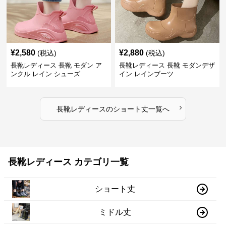
¥
2,580
¥
2,880
(税込)
(税込)
長靴レディース 長靴 モダン ア
長靴レディース 長靴 モダンデザ
ンクル レイン シューズ
イン レインブーツ
›
長靴レディース
の
ショート丈
一覧へ
長靴レディース カテゴリ一覧
ショート丈
ミドル丈