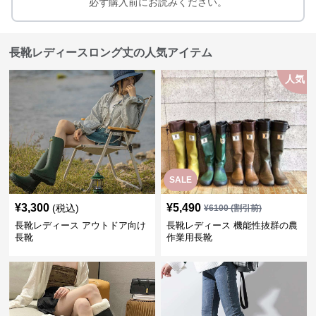
必ず購入前にお読みください。
長靴レディースロング丈の人気アイテム
人気
SALE
¥
3,300
¥
5,490
(税込)
¥
6100
(割引前)
長靴レディース アウトドア向け
長靴レディース 機能性抜群の農
長靴
作業用長靴